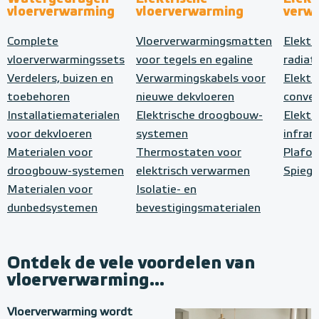
vloerverwarming
vloerverwarming
verw
Complete
Vloerverwarmingsmatten
Elektr
vloerverwarmingssets
voor tegels en egaline
radiat
Verdelers, buizen en
Verwarmingskabels voor
Elektr
toebehoren
nieuwe dekvloeren
conve
Installatiematerialen
Elektrische droogbouw-
Elektr
voor dekvloeren
systemen
infrar
Materialen voor
Thermostaten voor
Plafo
droogbouw-systemen
elektrisch verwarmen
Spiege
Materialen voor
Isolatie- en
dunbedsystemen
bevestigingsmaterialen
Ontdek de vele voordelen van
vloerverwarming...
Vloerverwarming wordt