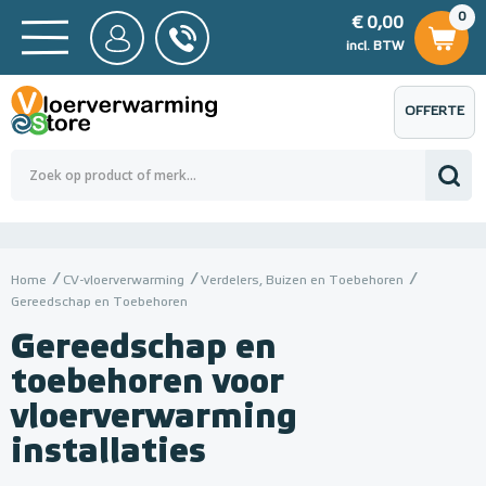
0
€ 0,00
0
€ 0,00
ncl. BTW
incl. BTW
OFFERTE
 0,00
Totaalbedrag (incl. BTW)
€ 0,00
AANVRAGEN
Home
CV-vloerverwarming
Verdelers, Buizen en Toebehoren
Gereedschap en Toebehoren
Gereedschap en
toebehoren voor
vloerverwarming
installaties