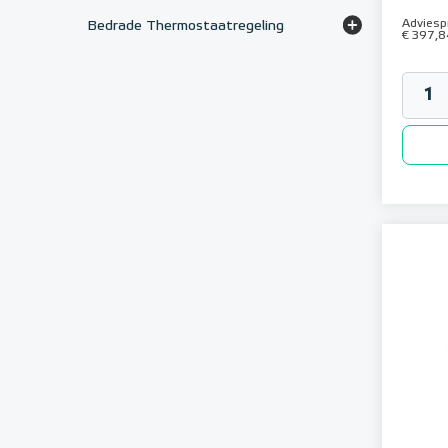
Adviespr
Bedrade Thermostaatregeling
€ 397,8
Honeywell bedraad zone-systeem
MAGNUM H64 bedraad systeem