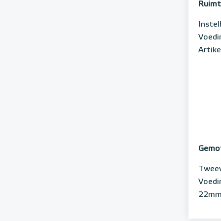
Ruimt
Instel
Voedin
Artik
Gemot
Tweew
Voedi
22mm 