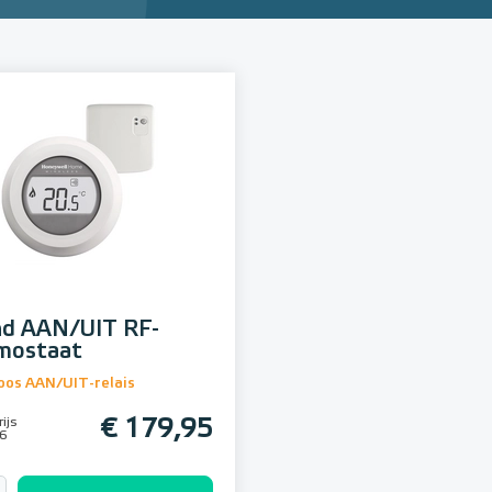
d AAN/UIT RF-
mostaat
oos AAN/UIT-relais
ijs
€ 179,95
06