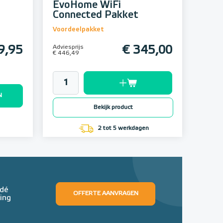
EvoHome WiFi
Connected Pakket
Voordeelpakket
9,95
Adviesprijs
€ 345,00
€ 446,49
N
Bekijk product
2 tot 5 werkdagen
 dé
OFFERTE AANVRAGEN
ing