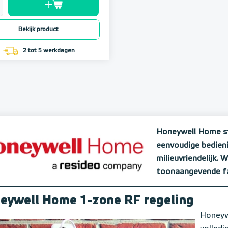
Bekijk product
2 tot 5 werkdagen
Honeywell Home sta
eenvoudige bedien
milieuvriendelijk.
toonaangevende fa
eywell Home 1-zone RF regeling
Honeyw