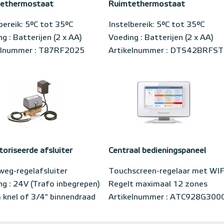
ethermostaat
Ruimtethermostaat
bereik: 5°C tot 35°C
Instelbereik: 5°C tot 35°C
g : Batterijen (2 x AA)
Voeding : Batterijen (2 x AA)
elnummer : T87RF2025
Artikelnummer : DTS42BRFS
oriseerde afsluiter
Centraal bedieningspaneel
eg-regelafsluiter
Touchscreen-regelaar met WIF
ng : 24V (Trafo inbegrepen)
Regelt maximaal 12 zones
knel of 3/4" binnendraad
Artikelnummer : ATC928G300