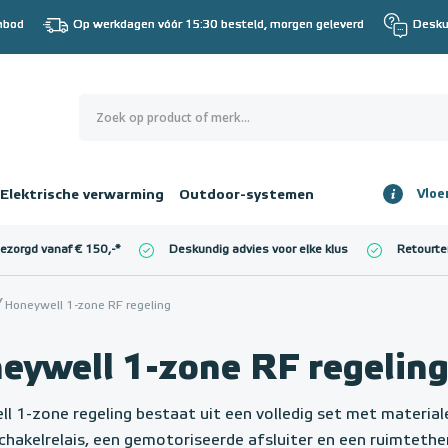
nbod
Op werkdagen vóór 15:30 besteld, morgen geleverd
Desku
0
€ 0,00
Elektrische verwarming
Outdoor-systemen
Vloe
Totaalbedrag
incl. BTW
bezorgd vanaf € 150,-
*
Deskundig advies voor elke klus
Retourte
l. BTW)
€ 0,00
Honeywell 1-zone RF regeling
eywell 1-zone RF regelin
l 1-zone regeling bestaat uit een volledig set met material
schakelrelais, een gemotoriseerde afsluiter en een ruimteth