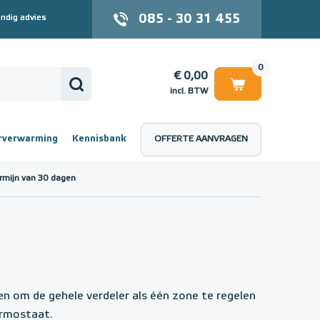
085 - 30 31 455
ndig advies
0
€ 0,00
incl. BTW
rverwarming
Kennisbank
OFFERTE AANVRAGEN
 (incl. BTW)
€ 0,00
rmijn van 30 dagen
g
en om de gehele verdeler als één zone te regelen
ermostaat.