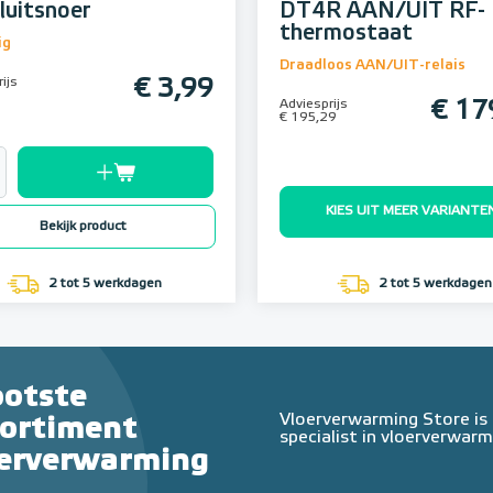
luitsnoer
DT4R AAN/UIT RF-
thermostaat
ig
Draadloos AAN/UIT-relais
ijs
€ 3,99
Adviesprijs
€ 17
€ 195,29
KIES UIT MEER VARIANTE
Bekijk product
2 tot 5 werkdagen
2 tot 5 werkdagen
ootste
Vloerverwarming Store is
sortiment
specialist in vloerverwarm
oerverwarming