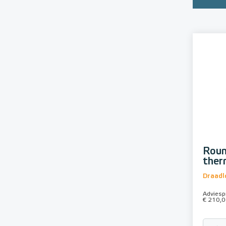
Roun
ther
Draadl
Adviespr
€ 210,