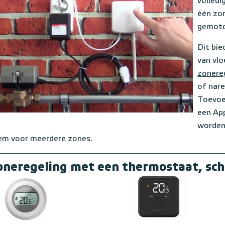
volledi
één zon
gemoto
Dit bie
van vl
zonere
of nare
Toevoe
een App
worden
em voor meerdere zones.
oneregeling met een thermostaat, scha