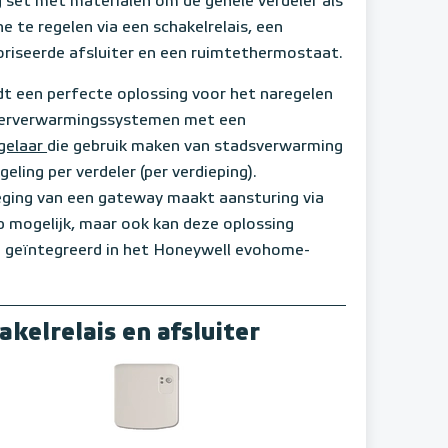
g set met materialen om de gehele verdeler als
e te regelen via een schakelrelais, een
riseerde afsluiter en een ruimtethermostaat.
dt een perfecte oplossing voor het naregelen
oerverwarmingssystemen met een
gelaar
die gebruik maken van stadsverwarming
geling per verdeler (per verdieping).
ging van een gateway maakt aansturing via
 mogelijk, maar ook kan deze oplossing
 geïntegreerd in het Honeywell evohome-
kelrelais en afsluiter