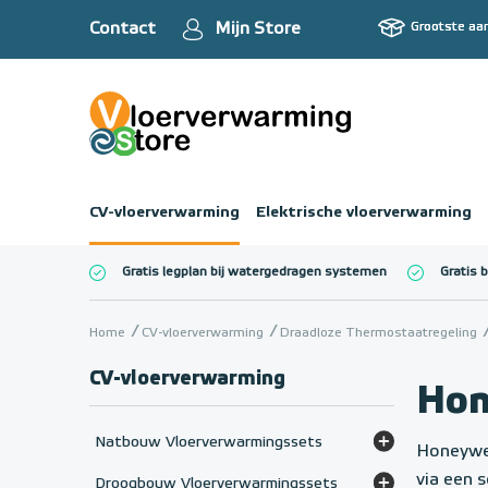
Contact
Mijn Store
Grootste aa
CV-vloerverwarming
Elektrische vloerverwarming
Gratis legplan bij watergedragen systemen
Gratis 
Totaalbedrag (inc
Home
CV-vloerverwarming
Draadloze Thermostaatregeling
CV-vloerverwarming
Hon
Natbouw Vloerverwarmingssets
Honeywel
Set - HT-mengverdeler (> 65°C)
via een 
Droogbouw Vloerverwarmingssets