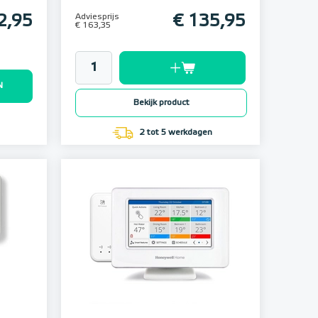
2,95
Adviesprijs
€ 135,95
€ 163,35
N
Bekijk product
2 tot 5 werkdagen
Setprijs