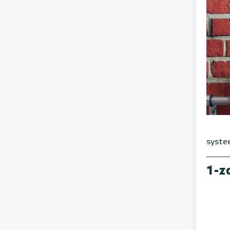
syste
1-z