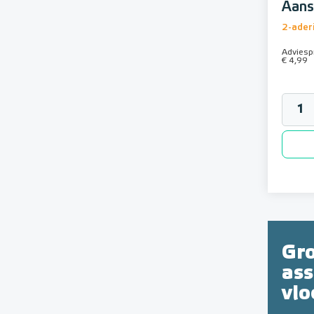
Aans
2-ader
Adviespr
€ 4,99
Gr
as
vl