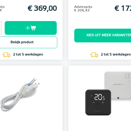
ijs
€ 369,00
Adviesprijs
€ 17
4
€ 206,43
KIES UIT MEER VARIANTE
Bekijk product
2 tot 5 werkdagen
2 tot 5 werkdagen