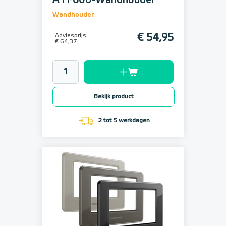
ATF600-Wandhouder
Wandhouder
Adviesprijs
€ 54,95
€ 64,37
Bekijk product
2 tot 5 werkdagen