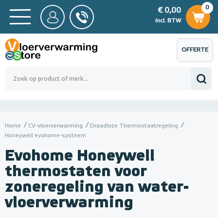
0
€ 0,00
0
€ 0,00
ncl. BTW
incl. BTW
OFFERTE
 0,00
Totaalbedrag (incl. BTW)
€ 0,00
AANVRAGEN
Home
CV-vloerverwarming
Draadloze Thermostaatregeling
Honeywell evohome-systeem
Evohome Honeywell
thermostaten voor
zoneregeling van water-
vloerverwarming