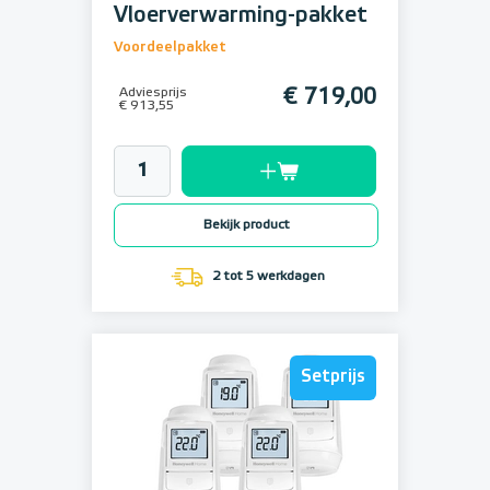
Vloerverwarming-pakket
Voordeelpakket
Adviesprijs
€ 719,00
€ 913,55
Bekijk product
2 tot 5 werkdagen
Setprijs
Setprijs