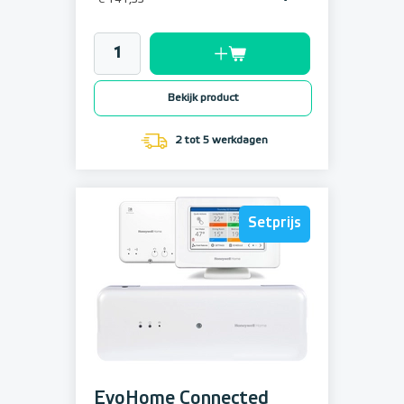
€ 141,33
Bekijk product
2 tot 5 werkdagen
Setprijs
Setprijs
EvoHome Connected