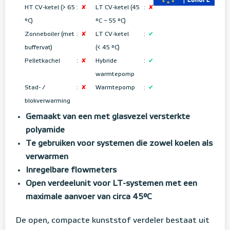
HT CV-ketel (> 65
:
✘
LT CV-ketel (45
:
✘
°C)
°C ~ 55 °C
)
Zonneboiler (met
:
✘
LT CV-ketel
:
✔
buffervat)
(< 45 °C)
Pelletkachel
:
✘
Hybride
:
✔
warmtepomp
Stad- /
:
✘
Warmtepomp
:
✔
blokverwarming
Gemaakt van een met glasvezel versterkte
polyamide
Te gebruiken voor systemen die zowel koelen als
verwarmen
Inregelbare flowmeters
Open verdeelunit voor LT-systemen met een
maximale aanvoer van circa 45°C
De open, compacte kunststof verdeler bestaat uit