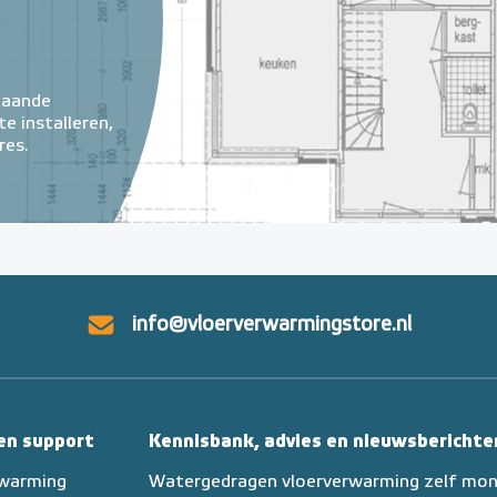
taande
e installeren,
res.
info@vloerverwarmingstore.nl
 en support
Kennisbank, advies en nieuwsberichte
rwarming
Watergedragen vloerverwarming zelf mo