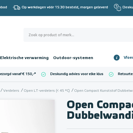
nbod
Op werkdagen vóór 15:30 besteld, morgen geleverd
Desku
0
€ 0,00
Elektrische verwarming
Outdoor-systemen
Vloe
Totaalbedrag
incl. BTW
bezorgd vanaf € 150,-
*
Deskundig advies voor elke klus
Retourte
l. BTW)
€ 0,00
Verdelers
Open LT-verdelers (< 45 °C)
Open Compact Kunststof Dubbelwan
Open Compac
Dubbelwand