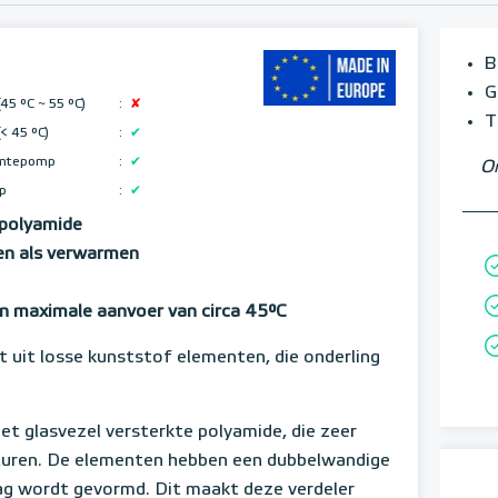
B
G
(45 °C ~ 55 °C
)
:
✘
T
(< 45 °C)
:
✔
rmtepomp
:
✔
Om
mp
:
✔
 polyamide
en als verwarmen
n maximale aanvoer van circa 45°C
 uit losse kunststof elementen, die onderling
et glasvezel versterkte polyamide, die zeer
aturen. De elementen hebben een dubbelwandige
g wordt gevormd. Dit maakt deze verdeler