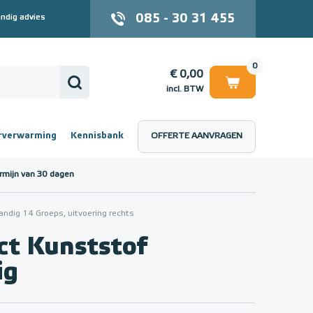
085 - 30 31 455
ndig advies
0
€ 0,00
incl. BTW
rverwarming
Kennisbank
OFFERTE AANVRAGEN
 (incl. BTW)
€ 0,00
rmijn van 30 dagen
dig 14 Groeps, uitvoering rechts
t Kunststof
ig