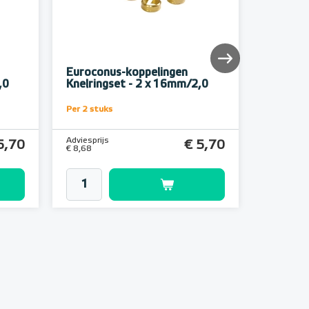
Euroconus-koppelingen
Eurocon
,0
Knelringset - 2 x 16mm/2,0
Knelrin
Per 2 stuks
Per 2 stuk
Adviesprijs
Adviesprijs
5,70
€ 5,70
€ 8,68
€ 8,68