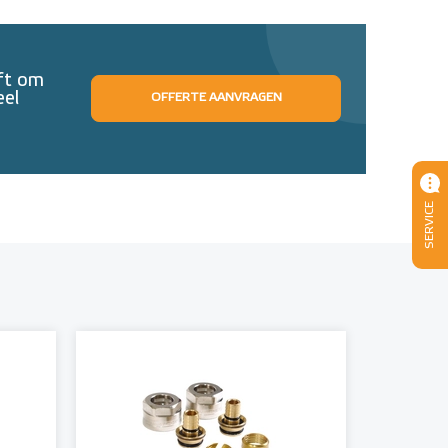
eft om
eel
OFFERTE AANVRAGEN
SERVICE