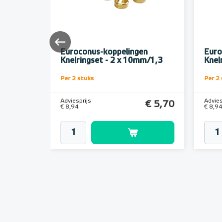
n
Euroconus-koppelingen
Euro
m/2,0
Knelringset - 2 x 10mm/1,3
Knel
Per 2 stuks
Per 2
Adviesprijs
Advies
€ 5,70
€ 5,70
€ 8,94
€ 8,9