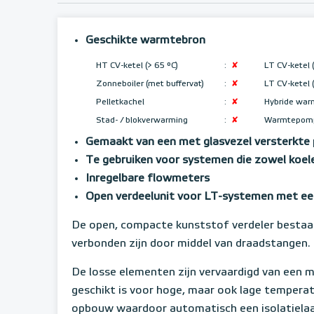
Geschikte warmtebron
HT CV-ketel (> 65 °C)
:
✘
LT CV-ketel 
Zonneboiler (met buffervat)
:
✘
LT CV-ketel 
Pelletkachel
:
✘
Hybride wa
Stad- / blokverwarming
:
✘
Warmtepo
Gemaakt van een met glasvezel versterkte
Te gebruiken voor systemen die zowel koel
Inregelbare flowmeters
Open verdeelunit voor LT-systemen met ee
De open, compacte kunststof verdeler bestaat
verbonden zijn door middel van draadstangen.
De losse elementen zijn vervaardigd van een m
geschikt is voor hoge, maar ook lage temper
opbouw waardoor automatisch een isolatielaa