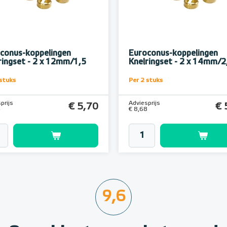
conus-koppelingen
Euroconus-koppelingen
ringset - 2 x 12mm/1,5
Knelringset - 2 x 14mm/2
 stuks
Per 2 stuks
prijs
Adviesprijs
€ 5,70
€ 
4
€ 8,68
9,6