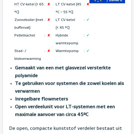
HT CV-ketel (> 65
:
✘
LT CV-ketel (45
:
✘
°C)
°C ~ 55 °C
)
Zonneboiler (met
:
✘
LT CV-ketel
:
✔
buffervat)
(< 45 °C)
Pelletkachel
:
✘
Hybride
:
✔
warmtepomp
Stad- /
:
✘
Warmtepomp
:
✔
blokverwarming
Gemaakt van een met glasvezel versterkte
polyamide
Te gebruiken voor systemen die zowel koelen als
verwarmen
Inregelbare flowmeters
Open verdeelunit voor LT-systemen met een
maximale aanvoer van circa 45°C
De open, compacte kunststof verdeler bestaat uit