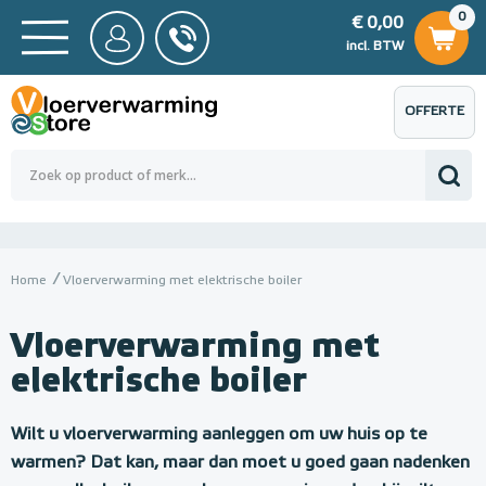
0
€ 0,00
0
€ 0,00
ncl. BTW
incl. BTW
OFFERTE
 0,00
Totaalbedrag (incl. BTW)
€ 0,00
AANVRAGEN
Home
Vloerverwarming met elektrische boiler
Vloerverwarming met
elektrische boiler
Wilt u vloerverwarming aanleggen om uw huis op te
warmen? Dat kan, maar dan moet u goed gaan nadenken