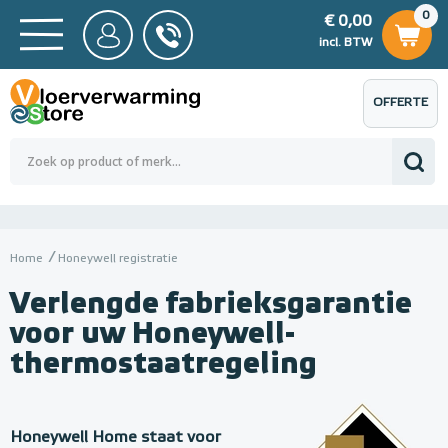
0
€ 0,00
0
€ 0,00
ncl. BTW
incl. BTW
OFFERTE
 0,00
Totaalbedrag (incl. BTW)
€ 0,00
AANVRAGEN
Home
Honeywell registratie
Verlengde fabrieksgarantie
voor uw Honeywell-
thermostaatregeling
Honeywell Home staat voor