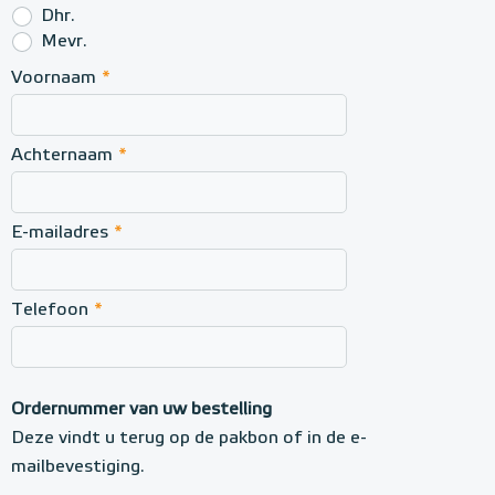
Dhr.
e
Mevr.
H
Voornaam
*
o
n
Achternaam
*
e
y
w
E-mailadres
*
e
l
Telefoon
*
l
Ordernummer van uw bestelling
Deze vindt u terug op de pakbon of in de e-
mailbevestiging.