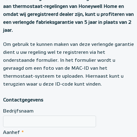
a
aan thermostaat-regelingen van Honeywell Home en
omdat wij geregistreerd dealer zijn, kunt u profiteren van
b
een verlengde fabrieksgarantie van 5 jaar in plaats van 2
r
jaar.
i
e
Om gebruik te kunnen maken van deze verlengde garantie
dient u uw regeling wel te registreren via het
k
onderstaande formulier. In het formulier wordt u
s
gevraagd om een foto van de MAC-ID van het
g
thermostaat-systeem te uploaden. Hiernaast kunt u
a
terugzien waar u deze ID-code kunt vinden.
r
Contactgegevens
a
Bedrijfsnaam
n
t
i
Aanhef
*