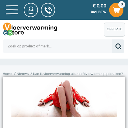
0
€ 0,00
0
€ 0,00
ncl. BTW
incl. BTW
OFFERTE
 0,00
Totaalbedrag (incl. BTW)
€ 0,00
AANVRAGEN
Home
Nieuws
Kan ik vloerverwarming als hoofdverwarming gebruiken?