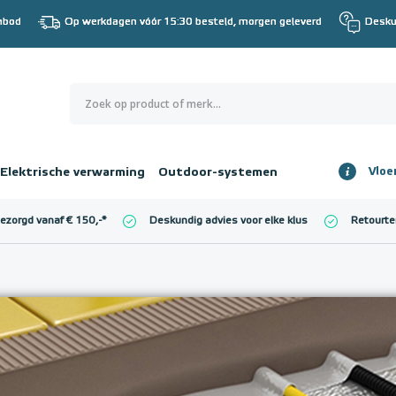
nbod
Op werkdagen vóór 15:30 besteld, morgen geleverd
Desku
0
€ 0,00
Elektrische verwarming
Outdoor-systemen
Vloe
Totaalbedrag
incl. BTW
bezorgd vanaf € 150,-
*
Deskundig advies voor elke klus
Retourte
l. BTW)
€ 0,00