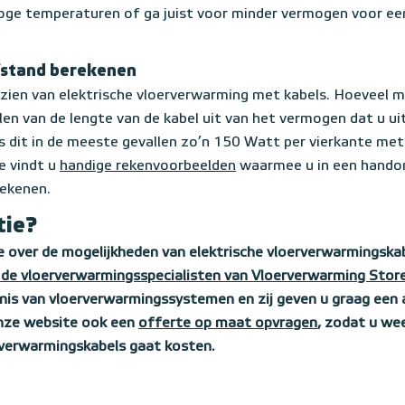
oge temperaturen of ga juist voor minder vermogen voor e
fstand berekenen
zien van elektrische vloerverwarming met kabels. Hoeveel m
len van de lengte van de kabel uit van het vermogen dat u uit
s dit in de meeste gevallen zo’n 150 Watt per vierkante met
e vindt u
handige rekenvoorbeelden
waarmee u in een handom
rekenen.
tie?
e over de mogelijkheden van elektrische vloerverwarmingska
de vloerverwarmingsspecialisten van Vloerverwarming Stor
nis van vloerverwarmingssystemen en zij geven u graag een 
onze website ook een
offerte op maat opvragen
, zodat u we
erwarmingskabels gaat kosten.