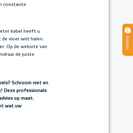
en constante
eter kabel heeft u
SERVICE
 de vloer wilt halen.
er. Op de website van
draai de juiste
bels? Schroom niet en
e
! Deze professionals
advies op maat.
et wat uw