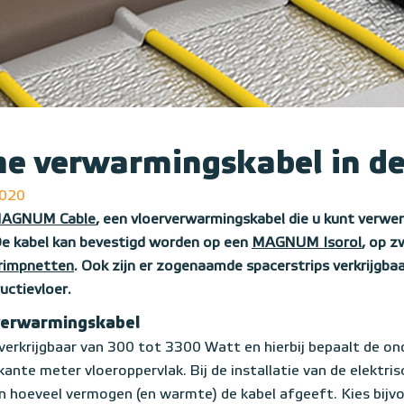
he verwarmingskabel in d
2020
AGNUM Cable
, een vloerverwarmingskabel die u kunt verwe
De kabel kan bevestigd worden op een
MAGNUM Isorol
, op 
rimpnetten
. Ook zijn er zogenaamde spacerstrips verkrijgbaa
ctievloer.
verwarmingskabel
rkrijgbaar van 300 tot 3300 Watt en hierbij bepaalt de on
ante meter vloeroppervlak. Bij de installatie van de elektr
en hoeveel vermogen (en warmte) de kabel afgeeft. Kies bijv