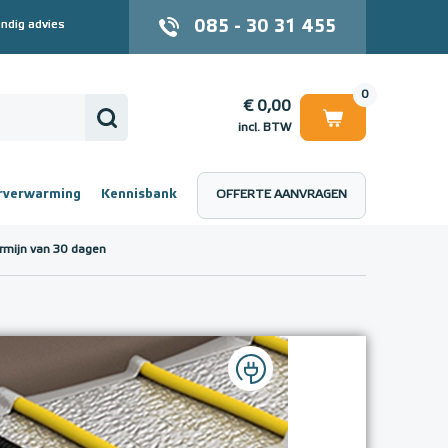
085 - 30 31 455
ndig advies
0
€ 0,00
incl. BTW
rverwarming
Kennisbank
OFFERTE AANVRAGEN
 (incl. BTW)
€ 0,00
rmijn van 30 dagen