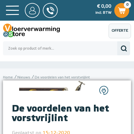
0
€ 0,00
0
€ 0,00
ncl. BTW
incl. BTW
OFFERTE
 0,00
Totaalbedrag (incl. BTW)
€ 0,00
AANVRAGEN
Home
Nieuws
De voordelen van het vorstvrijlint
De voordelen van het
vorstvrijlint
Geplaatst op
15-12-2020