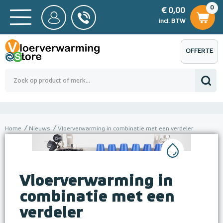
0
€ 0,00
0
€ 0,00
ncl. BTW
incl. BTW
OFFERTE
 0,00
Totaalbedrag (incl. BTW)
€ 0,00
AANVRAGEN
Home
Nieuws
Vloerverwarming in combinatie met een verdeler
Vloerverwarming in
combinatie met een
verdeler