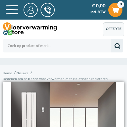
0
€ 0,00
0
€ 0,00
ncl. BTW
incl. BTW
OFFERTE
 0,00
Totaalbedrag (incl. BTW)
€ 0,00
AANVRAGEN
Home
Nieuws
Redenen om te kiezen voor verwarmen met elektrische radiatoren.