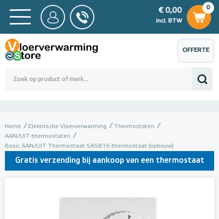
0
€ 0,00
0
€ 0,00
ncl. BTW
incl. BTW
OFFERTE
 0,00
Totaalbedrag (incl. BTW)
€ 0,00
AANVRAGEN
Home
Elektrische Vloerverwarming
Thermostaten
AAN/UIT-thermostaten
Basic AAN/UIT Thermostaat SAS816-thermostaat (opbouw)
Gratis verzending bij aankoop van een thermostaat