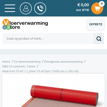
0
€ 0,00
0
€ 0,00
ncl. BTW
incl. BTW
OFFERTE
 0,00
Totaalbedrag (incl. BTW)
€ 0,00
AANVRAGEN
Home
CV-vloerverwarming
Droogbouw vloerverwarming
DBS10-systeem, 15mm
Heat-Foil 15 m² / 1,2mm 15 m² (rol / 1500 cm x 100 cm)