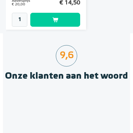
Adviesprijs
€ 14,50
€ 20,00
9,6
Onze klanten aan het woord
Jumpax Basic-ondervloer 2,88
m² / 7mm Dual systeem
"Basic", 2,88 m² (4 onder- en
Normaal tot gemiddeld belastbaar
4 bovenplaten)