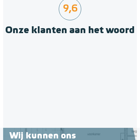
9,6
Onze klanten aan het woord
Polystyreen hardfoam
isolatie-platen 4,80 m² (8 st. -
60 x 100 cm à 0,6 cm)
6 en 10 mm dikte
Adviesprijs
€ 109,90
€ 212,50
Wij kunnen ons