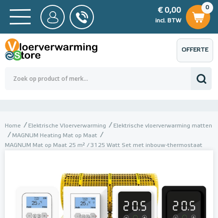
0
€ 0,00
0
€ 0,00
ncl. BTW
incl. BTW
OFFERTE
 0,00
Totaalbedrag (incl. BTW)
€ 0,00
AANVRAGEN
Home
Elektrische Vloerverwarming
Elektrische vloerverwarming matten
MAGNUM Heating Mat op Maat
MAGNUM Mat op Maat 25 m² / 3125 Watt Set met inbouw-thermostaat