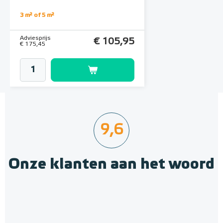
Membraan op rol, 5 m²
3 m² of 5 m²
(500cm x 100cm)
Adviesprijs
€ 105,95
€ 175,45
9,6
Onze klanten aan het woord
MAGNUM Decoupling Mat