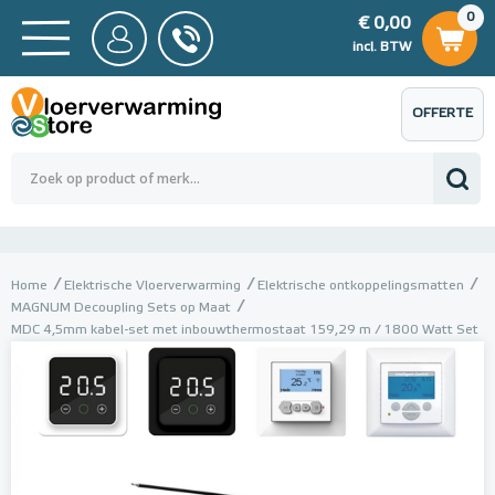
0
€ 0,00
0
€ 0,00
ncl. BTW
incl. BTW
OFFERTE
 0,00
Totaalbedrag (incl. BTW)
€ 0,00
AANVRAGEN
Home
Elektrische Vloerverwarming
Elektrische ontkoppelingsmatten
MAGNUM Decoupling Sets op Maat
MDC 4,5mm kabel-set met inbouwthermostaat 159,29 m / 1800 Watt Set
met inbouwthermostaat