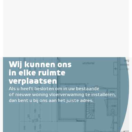
(Ontkoppelingsmat)
Membraan-platen, 3 m² (4
3 m² of 5 m²
stuks - 100cm x 75cm)
Adviesprijs
€ 72,95
€ 119,79
Wij kunnen ons
in elke ruimte
verplaatsen
Als u heeft besloten om in uw bestaande
of nieuwe woning vloerverwaming te installeren,
dan bent u bij ons aan het juiste adres.