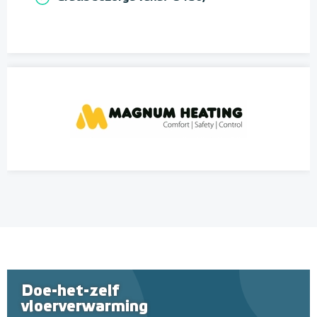
Doe-het-zelf
vloerverwarming