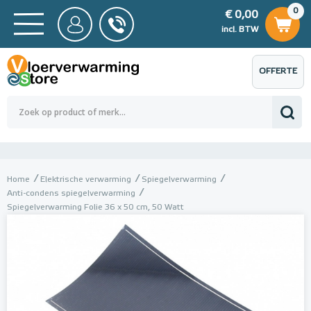
0
€ 0,00
0
€ 0,00
ncl. BTW
incl. BTW
OFFERTE
 0,00
Totaalbedrag (incl. BTW)
€ 0,00
AANVRAGEN
Home
Elektrische verwarming
Spiegelverwarming
Anti-condens spiegelverwarming
Spiegelverwarming Folie 36 x 50 cm, 50 Watt