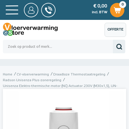
0
€ 0,00
0
€ 0,00
ncl. BTW
incl. BTW
OFFERTE
 0,00
Totaalbedrag (incl. BTW)
€ 0,00
AANVRAGEN
Home
CV-vloerverwarming
Draadloze Thermostaatregeling
Radson Unisenza Plus-zoneregeling
Unisenza Elektro-thermische motor (NC) Actuator 230V (M30x1,5), UN-
55011