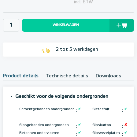
incl. BTW
WINKELWAGEN
2 tot 5 werkdagen
Product details
Technische details
Downloads
Geschikt voor de volgende ondergronden
Cementgebonden ondergronden
✔
Gietasfalt
✔
:
:
Gipsgebonden ondergronden
✔
Gipskarton
✘
:
:
Betonnen ondervloeren
✔
Gipsvezelplaten
✔
:
: