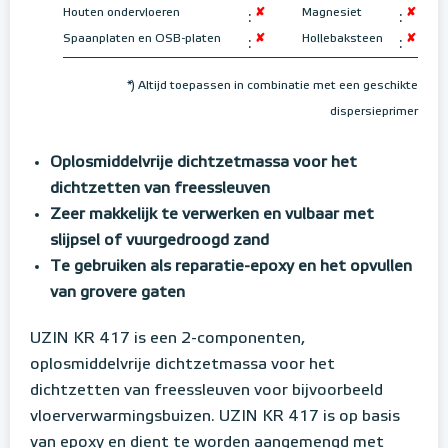
Houten ondervloeren
✘
Magnesiet
✘
:
:
Spaanplaten en OSB-platen
✘
Hollebaksteen
✘
:
:
*) Altijd toepassen in combinatie met een geschikte
dispersieprimer
Oplosmiddelvrije dichtzetmassa voor het
dichtzetten van freessleuven
Zeer makkelijk te verwerken en vulbaar met
slijpsel of vuurgedroogd zand
Te gebruiken als reparatie-epoxy en het opvullen
van grovere gaten
UZIN KR 417 is een 2-componenten,
oplosmiddelvrije dichtzetmassa voor het
dichtzetten van freessleuven voor bijvoorbeeld
vloerverwarmingsbuizen. UZIN KR 417 is op basis
van epoxy en dient te worden aangemengd met