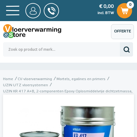
0
€ 0,00
0
€ 0,00
ncl. BTW
incl. BTW
OFFERTE
 0,00
Totaalbedrag (incl. BTW)
€ 0,00
AANVRAGEN
Home
CV-vloerverwarming
Mortels, egalines en primers
UZIN UTZ vloersystemen
UZIN KR 417 A+B, 2-componenten Epoxy Oplosmiddelvrije dichtzetmassa,
8 kg (set)