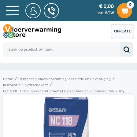
0
€ 0,00
0
€ 0,00
ncl. BTW
incl. BTW
OFFERTE
 0,00
Totaalbedrag (incl. BTW)
€ 0,00
AANVRAGEN
Home
Elektrische Vloerverwarming
Isolatie en Bevestiging
Installatie Elektrische Mat
UZIN NC 118 Gips-reparatiemortel Gipsgebonden vulmassa, zak 20kg