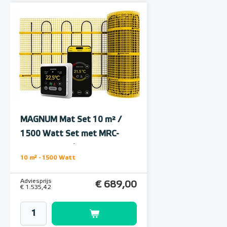
Polystyreen hardfoam
isolatie-platen 4,80 m² (8 st. -
60 x 100 cm à 0,6 cm)
MAGNUM Mat Set 10 m² /
6 en 10 mm dikte
1500 Watt Set met MRC-
thermostaat | Wit
Adviesprijs
€ 109,90
10 m² - 1500 Watt
€ 212,50
Adviesprijs
€ 689,00
€ 1.535,42