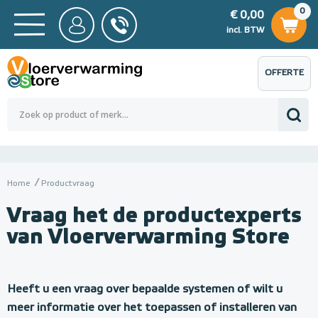
0
€ 0,00
0
€ 0,00
ncl. BTW
incl. BTW
OFFERTE
 0,00
Totaalbedrag (incl. BTW)
€ 0,00
AANVRAGEN
Home
Productvraag
Vraag het de productexperts
van Vloerverwarming Store
U
w
Heeft u een vraag over bepaalde systemen of wilt u
meer informatie over het toepassen of installeren van