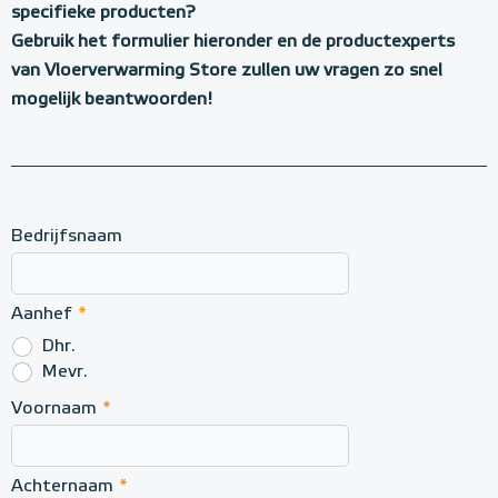
p
specifieke producten?
r
Gebruik het formulier hieronder en de productexperts
o
van Vloerverwarming Store zullen uw vragen zo snel
d
mogelijk beantwoorden!
u
c
t
Bedrijfsnaam
v
r
a
Aanhef
*
a
Dhr.
Mevr.
g
Voornaam
*
Achternaam
*