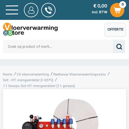
0
€ 0,00
0
€ 0,00
ncl. BTW
incl. BTW
OFFERTE
 0,00
Totaalbedrag (incl. BTW)
€ 0,00
AANVRAGEN
Home
CV-vloerverwarming
Natbouw Vloerverwarmingssets
Set - HT-mengverdeler (> 65°C)
11 Groeps Set HT-mengverdeler (11 groeps)