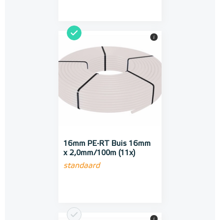
i
16mm PE-RT Buis 16mm
x 2,0mm/100m (11x)
standaard
i