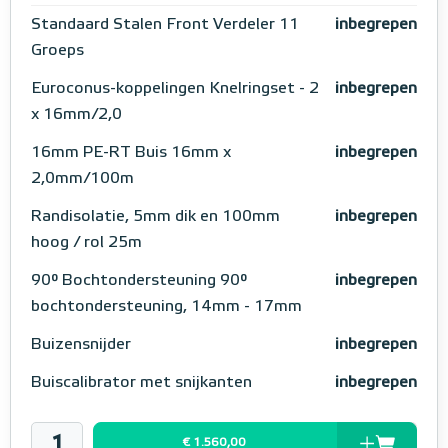
Standaard Stalen Front Verdeler 11
inbegrepen
Groeps
Euroconus-koppelingen Knelringset - 2
inbegrepen
x 16mm/2,0
16mm PE-RT Buis 16mm x
inbegrepen
2,0mm/100m
Randisolatie, 5mm dik en 100mm
inbegrepen
hoog / rol 25m
90° Bochtondersteuning 90°
inbegrepen
bochtondersteuning, 14mm - 17mm
Buizensnijder
inbegrepen
Buiscalibrator met snijkanten
inbegrepen
€ 1.560,00