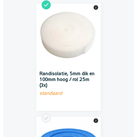
i
Randisolatie, 5mm dik en
100mm hoog / rol 25m
(3x)
standaard
i