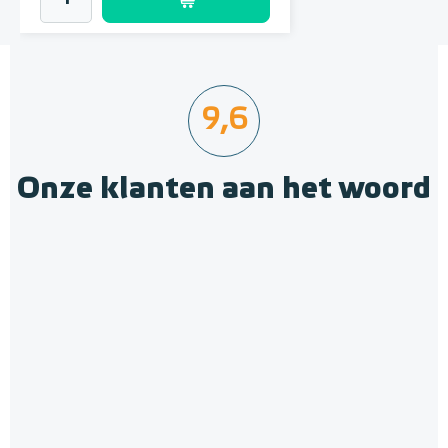
9,6
Onze klanten aan het woord
Krimpnetten 2,52m² / 1,20 x
2,10m, mazen 10cm x 10cm
Gegalvaniseerd staal
Adviesprijs
€ 12,10
€ 14,50