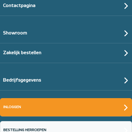
Contactpagina
Showroom
Zakelijk bestellen
Bedrijfsgegevens
Tacker-isolatieplaten, 20mm
(thermisch 10m² per pak)
INLOGGEN
20mm of 30mm thermische isolatie
BESTELLING HERROEPEN