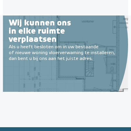
Wij kunnen ons
in elke ruimte
verplaatsen
Als u heeft besloten om in uw bestaande
of nieuwe woning vloerverwaming te installeren,
dan bent u bij ons aan het juiste adres.
Geïsoleerde Noppenplaten
28mm / 11mm EPS-isolatie
(per 10 stuks / 10m²)
Met EPS onderlaag
Adviesprijs
€ 148,00
€ 242,38