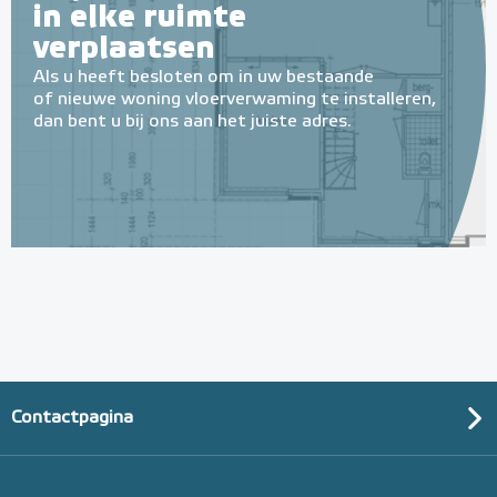
in elke ruimte
verplaatsen
Als u heeft besloten om in uw bestaande
of nieuwe woning vloerverwaming te installeren,
dan bent u bij ons aan het juiste adres.
Tacker-isolatieplaten, 20mm
(thermisch 10m² per pak)
20mm of 30mm thermische isolatie
Adviesprijs
€ 99,00
€ 152,23
Contactpagina