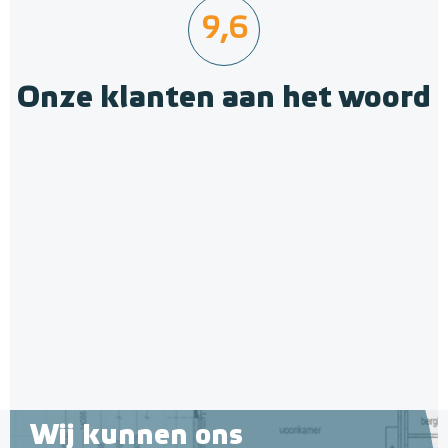
9,6
Onze klanten aan het woord
Geïsoleerde Noppenplaten
28mm / 11mm EPS-isolatie
(per 10 stuks / 10m²)
Met EPS onderlaag
Adviesprijs
€ 148,00
€ 242,38
Wij kunnen ons