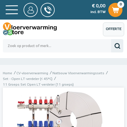
0
€ 0,00
0
€ 0,00
ncl. BTW
incl. BTW
OFFERTE
 0,00
Totaalbedrag (incl. BTW)
€ 0,00
AANVRAGEN
Home
CV-vloerverwarming
Natbouw Vloerverwarmingssets
Set - Open LT-verdeler (< 45°C)
11 Groeps Set Open LT-verdeler (11 groeps)