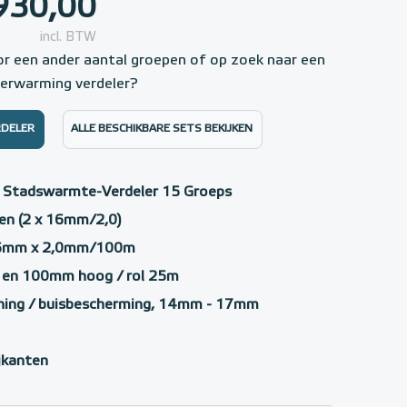
930,00
incl. BTW
or een ander aantal groepen of op zoek naar een
verwarming verdeler?
RDELER
ALLE BESCHIKBARE SETS BEKIJKEN
t Stadswarmte-Verdeler 15 Groeps
en (2 x 16mm/2,0)
16mm x 2,0mm/100m
k en 100mm hoog / rol 25m
ning / buisbescherming, 14mm - 17mm
ijkanten