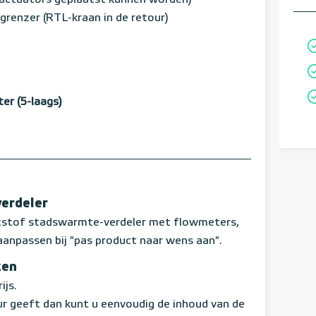
p actuators geplaatst kunnen worden)
renzer (RTL-kraan in de retour)
r (5-laags)
verdeler
ststof stadswarmte-verdeler met flowmeters,
aanpassen bij "pas product naar wens aan".
zen
ijs.
r geeft dan kunt u eenvoudig de inhoud van de