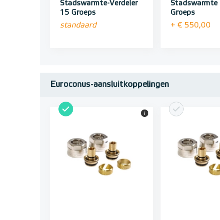
Stadswarmte-Verdeler
Stadswarmte
15 Groeps
Groeps
standaard
+ € 550,00
Euroconus-aansluitkoppelingen
i