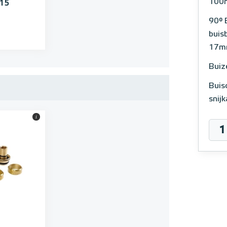
100m
 15
90° 
buis
17m
Buiz
Buis
snij
i