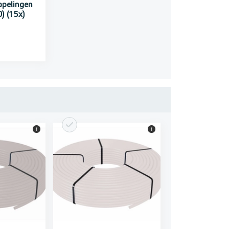
ppelingen
) (15x)
i
i