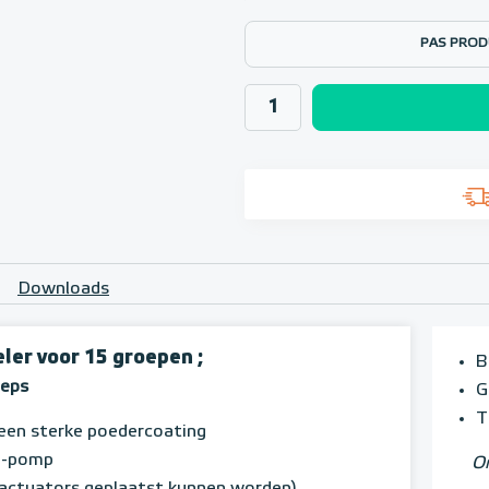
PAS PROD
Downloads
er voor 15 groepen ;
B
oeps
G
T
een sterke poedercoating
A1-pomp
Om