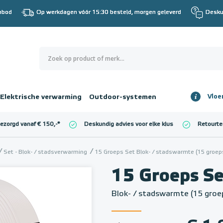
nbod
Op werkdagen vóór 15:30 besteld, morgen geleverd
Desku
0
€ 0,00
Elektrische verwarming
Outdoor-systemen
Vloe
Totaalbedrag
incl. BTW
bezorgd vanaf € 150,-
*
Deskundig advies voor elke klus
Retourte
l. BTW)
€ 0,00
Set - Blok- / stadsverwarming
15 Groeps Set Blok- / stadswarmte (15 groep
15 Groeps S
Blok- / stadswarmte (15 groe