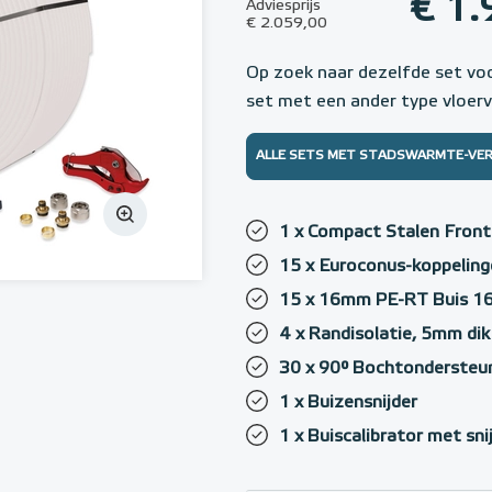
€ 1.
Adviesprijs
€ 2.059,00
Op zoek naar dezelfde set vo
set met een ander type vloer
ALLE SETS MET STADSWARMTE-VE
1 x Compact Stalen Fron
15 x Euroconus-koppeling
15 x 16mm PE-RT Buis 
4 x Randisolatie, 5mm di
30 x 90° Bochtondersteu
1 x Buizensnijder
1 x Buiscalibrator met sn