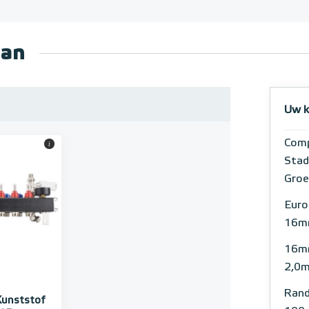
aan
Uw k
Comp
i
Stad
Groe
Euro
16m
16m
2,0
Rand
Kunststof