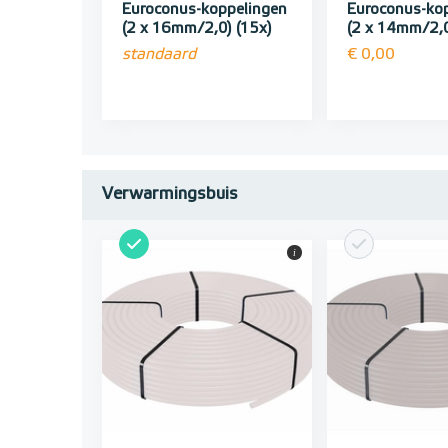
Euroconus-koppelingen
Euroconus-ko
(2 x 16mm/2,0) (15x)
(2 x 14mm/2,0
standaard
€ 0,00
Verwarmingsbuis
i