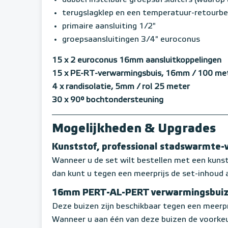
dubbel instelbare groepsafsluiters (waaro
terugslagklep en een temperatuur-retourbeg
primaire aansluiting 1/2"
groepsaansluitingen 3/4" euroconus
15 x 2 euroconus 16mm aansluitkoppelingen
15 x PE-RT-verwarmingsbuis, 16mm / 100 mete
4 x randisolatie, 5mm / rol 25 meter
30 x 90° bochtondersteuning
Mogelijkheden & Upgrades
Kunststof, professional stadswarmte-
Wanneer u de set wilt bestellen met een kun
dan kunt u tegen een meerprijs de set-inhoud 
16mm PERT-AL-PERT verwarmingsbui
Deze buizen zijn beschikbaar tegen een meerpr
Wanneer u aan één van deze buizen de voorkeu