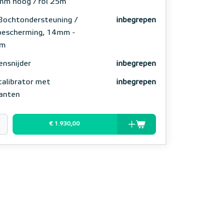
m hoog / rol 25m
Bochtondersteuning /
inbegrepen
bescherming, 14mm -
m
ensnijder
inbegrepen
calibrator met
inbegrepen
kanten
€ 1.930,00