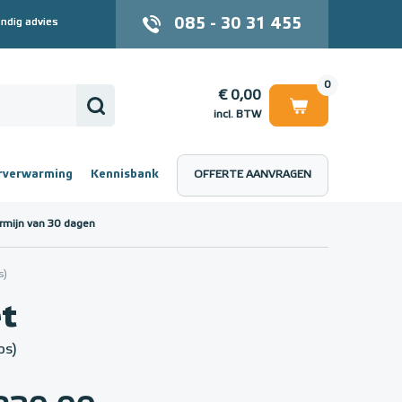
085 - 30 31 455
ndig advies
0
€ 0,00
incl. BTW
rverwarming
Kennisbank
OFFERTE AANVRAGEN
 (incl. BTW)
€ 0,00
rmijn van 30 dagen
s)
et
ps)