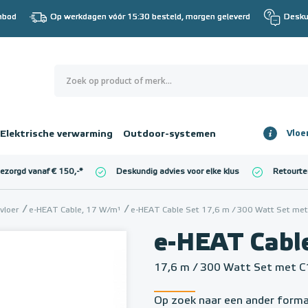
nbod
Op werkdagen vóór 15:30 besteld, morgen geleverd
Desku
0
€ 0,00
Elektrische verwarming
Outdoor-systemen
Vloe
Totaalbedrag
incl. BTW
bezorgd vanaf € 150,-
*
Deskundig advies voor elke klus
Retourte
l. BTW)
€ 0,00
vloer
e-HEAT Cable, 17 W/m¹
e-HEAT Cable Set 17,6 m / 300 Watt Set met
e-HEAT Cabl
17,6 m / 300 Watt Set met C
Op zoek naar een ander form