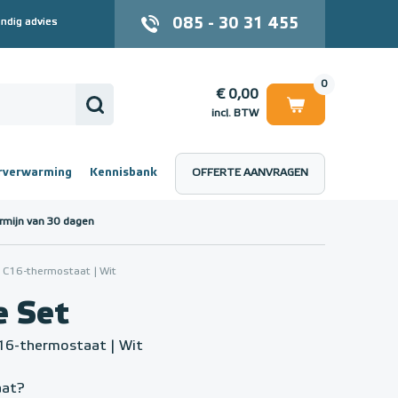
085 - 30 31 455
ndig advies
0
€ 0,00
incl. BTW
rverwarming
Kennisbank
OFFERTE AANVRAGEN
 (incl. BTW)
€ 0,00
rmijn van 30 dagen
 C16-thermostaat | Wit
e Set
16-thermostaat | Wit
aat?