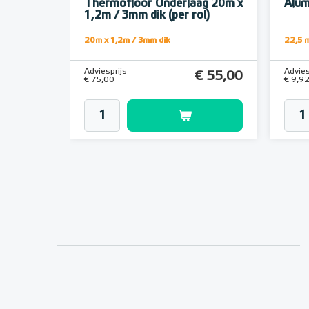
Thermofloor Onderlaag 20m x
Alum
1,2m / 3mm dik (per rol)
20m x 1,2m / 3mm dik
22,5 m
Adviesprijs
Advies
€ 55,00
€ 75,00
€ 9,9