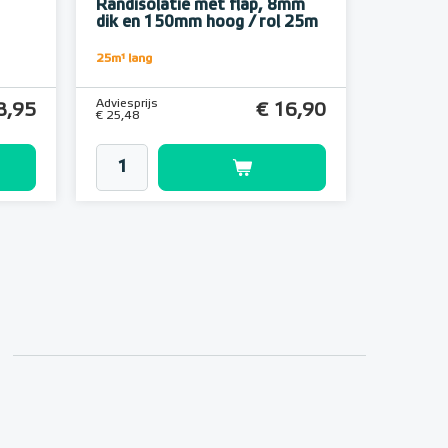
Randisolatie met flap, 8mm
dik en 150mm hoog / rol 25m
25m¹ lang
Adviesprijs
8,95
€ 16,90
€ 25,48