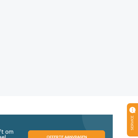
SERVICE
eft om
eel
OFFERTE AANVRAGEN