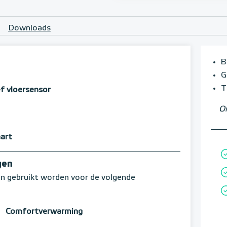
Downloads
B
G
T
ef vloersensor
Om
aart
gen
n gebruikt worden voor de volgende
Comfortverwarming