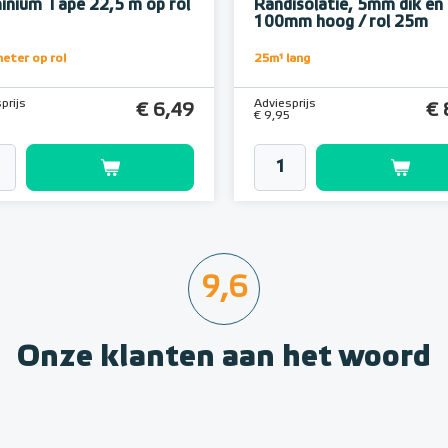
inium Tape 22,5 m op rol
Randisolatie, 5mm dik en
100mm hoog / rol 25m
eter op rol
25m¹ lang
prijs
Adviesprijs
€ 6,49
€ 
2
€ 9,95
9,6
Onze klanten aan het woord