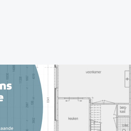
ns
e
taande