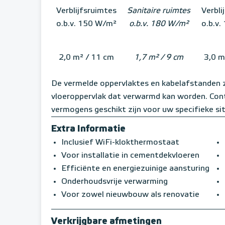
Verblijfsruimtes
Sanitaire ruimtes
Verbli
o.b.v. 150 W/m²
o.b.v. 180 W/m²
o.b.v
2,0 m² / 11 cm
1,7 m² / 9 cm
3,0 m
De vermelde oppervlaktes en kabelafstanden zi
vloeroppervlak dat verwarmd kan worden. Contr
vermogens geschikt zijn voor uw specifieke si
Extra Informatie
Inclusief WiFi-klokthermostaat
Voor installatie in cementdekvloeren
Efficiënte en energiezuinige aansturing
Onderhoudsvrije verwarming
Voor zowel nieuwbouw als renovatie
Verkrijgbare afmetingen