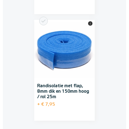
i
Randisolatie met flap,
8mm dik en 150mm hoog
/ rol 25m
+ € 7,95