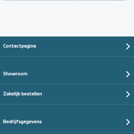
(thermisch 10m² per pak)
20mm of 30mm thermische isolatie
Adviesprijs
€ 99,00
€ 152,23
Contactpagina
Showroom
Zakelijk bestellen
Bedrijfsgegevens