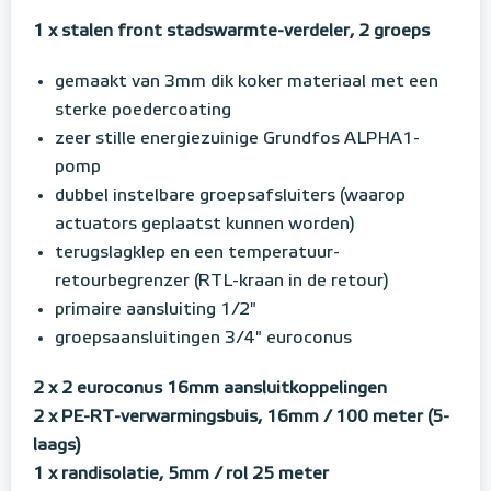
1 x stalen front stadswarmte-verdeler, 2 groeps
gemaakt van 3mm dik koker materiaal met een
sterke poedercoating
zeer stille energiezuinige Grundfos ALPHA1-
pomp
dubbel instelbare groepsafsluiters (waarop
actuators geplaatst kunnen worden)
terugslagklep en een temperatuur-
retourbegrenzer (RTL-kraan in de retour)
primaire aansluiting 1/2"
groepsaansluitingen 3/4" euroconus
2 x 2 euroconus 16mm aansluitkoppelingen
2 x PE-RT-verwarmingsbuis, 16mm / 100 meter (5-
laags)
1 x randisolatie, 5mm / rol 25 meter