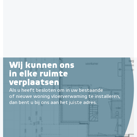
28mm / 11mm EPS-isolatie
(per 10 stuks / 10m²)
Met EPS onderlaag
Adviesprijs
€ 148,00
€ 242,38
Wij kunnen ons
in elke ruimte
verplaatsen
Als u heeft besloten om in uw bestaande
of nieuwe woning vloerverwaming te installeren,
dan bent u bij ons aan het juiste adres.
Tacker-isolatieplaten, 20mm