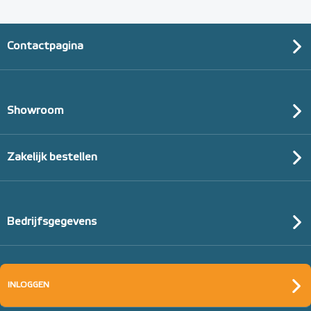
Adviesprijs
€ 148,00
€ 242,38
Contactpagina
Showroom
Zakelijk bestellen
Bedrijfsgegevens
Tacker-isolatieplaten, 20mm
(thermisch 10m² per pak)
INLOGGEN