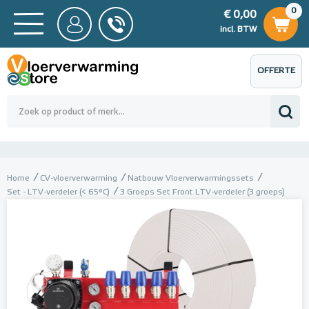
0
€ 0,00
0
€ 0,00
ncl. BTW
incl. BTW
OFFERTE
 0,00
Totaalbedrag (incl. BTW)
€ 0,00
AANVRAGEN
Home
CV-vloerverwarming
Natbouw Vloerverwarmingssets
Set - LTV-verdeler (< 65°C)
3 Groeps Set Front LTV-verdeler (3 groeps)