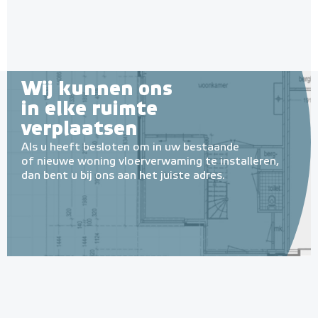
Adviesprijs
€ 12,10
€ 14,50
Wij kunnen ons
in elke ruimte
verplaatsen
Als u heeft besloten om in uw bestaande
of nieuwe woning vloerverwaming te installeren,
dan bent u bij ons aan het juiste adres.
Geïsoleerde Noppenplaten
28mm / 11mm EPS-isolatie
(per 10 stuks / 10m²)
Met EPS onderlaag