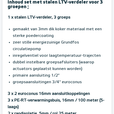
Inhoud set met stalen LTV-verdeler voor 3
groepen ;
1 x stalen LTV-verdeler, 3 groeps
gemaakt van 3mm dik koker materiaal met een
sterke poedercoating
zeer stille energiezuinige Grundfos
circulatiepomp
inregelventiel voor laagtemperatuur-trajecten
dubbel instelbare groepsafsluiters (waarop
actuators geplaatst kunnen worden)
primaire aansluiting 1/2"
groepsaansluitingen 3/4" euroconus
3 x 2 euroconus 16mm aansluitkoppelingen
3 x PE-RT-verwarmingsbuis, 16mm / 100 meter (5-
laags)
2 x randisolatie, 5mm / rol 25 meter