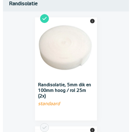
Randisolatie
i
Randisolatie, 5mm dik en
100mm hoog / rol 25m
(2x)
standaard
i