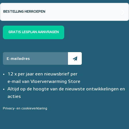
20mm of 30mm thermische isolatie
BESTELLING HERROEPEN
Adviesprijs
€ 99,00
€ 152,23
GRATIS LEGPLAN AANVRAGEN
12 x per jaar een nieuwsbrief per
e-mail van Vloerverwarming Store
Altijd op de hoogte van de nieuwste ontwikkelingen en
acties
Privacy- en cookieverklaring