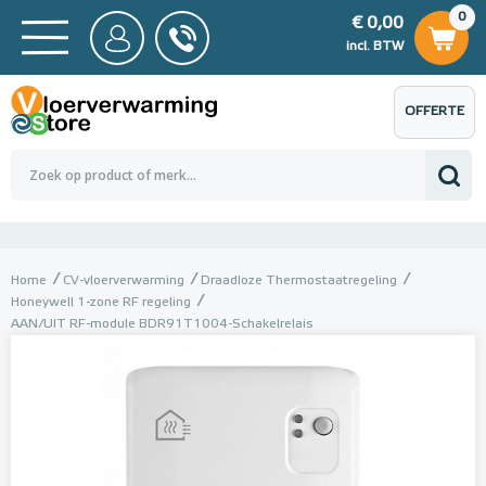
0
€ 0,00
0
€ 0,00
ncl. BTW
incl. BTW
OFFERTE
 0,00
Totaalbedrag (incl. BTW)
€ 0,00
AANVRAGEN
Home
CV-vloerverwarming
Draadloze Thermostaatregeling
Honeywell 1-zone RF regeling
AAN/UIT RF-module BDR91T1004-Schakelrelais