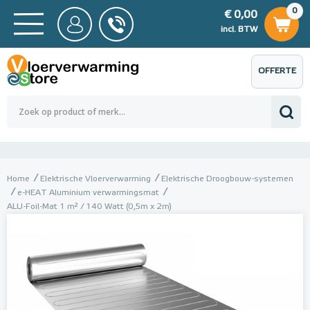
0
€ 0,00
0
€ 0,00
ncl. BTW
incl. BTW
OFFERTE
 0,00
Totaalbedrag (incl. BTW)
€ 0,00
AANVRAGEN
Home
Elektrische Vloerverwarming
Elektrische Droogbouw-systemen
e-HEAT Aluminium verwarmingsmat
ALU-Foil-Mat 1 m² / 140 Watt (0,5m x 2m)