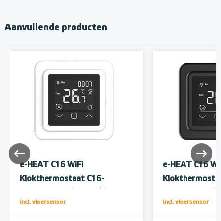
Aanvullende producten
e-HEAT C16 WiFi
e-HEAT C16 Wi
Klokthermostaat C16-
Klokthermosta
thermostaat (inbouw) | RAL
thermostaat (i
incl. vloersensor
incl. vloersensor
9010 Wit
9011 Zwart