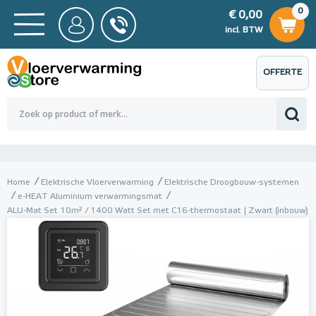
0
€ 0,00
0
€ 0,00
ncl. BTW
incl. BTW
OFFERTE
 0,00
Totaalbedrag (incl. BTW)
€ 0,00
AANVRAGEN
Home
Elektrische Vloerverwarming
Elektrische Droogbouw-systemen
e-HEAT Aluminium verwarmingsmat
ALU-Mat Set 10m² / 1400 Watt Set met C16-thermostaat | Zwart (inbouw)