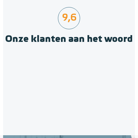
9,6
Onze klanten aan het woord
Jumpax Basic-ondervloer 2,88
m² / 7mm Dual systeem
"Basic", 2,88 m² (4 onder- en
Normaal tot gemiddeld belastbaar
4 bovenplaten)
Adviesprijs
€ 65,00
€ 79,00