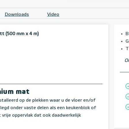
Downloads
Video
tt (500 mm x 4 m)
B
G
T
Om
inium mat
talleerd op de plekken waar u de vloer en/of
egd onder vaste delen als een keukenblok of
t vrije oppervlak dat ook daadwerkelijk