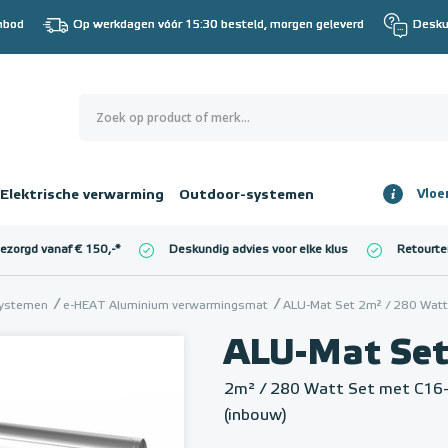
nbod
Op werkdagen vóór 15:30 besteld, morgen geleverd
Desku
0
€ 0,00
Elektrische verwarming
Outdoor-systemen
Vloe
Totaalbedrag
incl. BTW
bezorgd vanaf € 150,-
*
Deskundig advies voor elke klus
Retourte
l. BTW)
€ 0,00
systemen
e-HEAT Aluminium verwarmingsmat
ALU-Mat Set 2m² / 280 Watt
ALU-Mat Se
2m² / 280 Watt Set met C16
(inbouw)