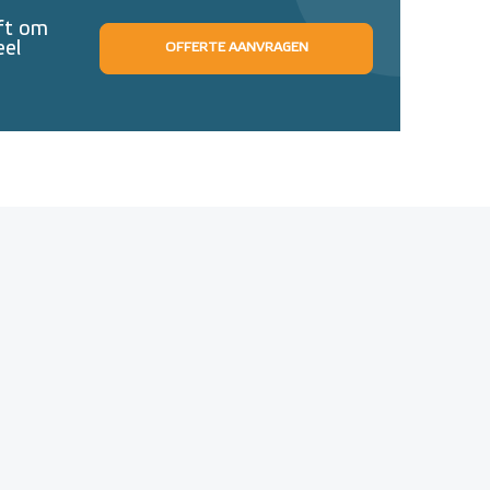
eft om
eel
OFFERTE AANVRAGEN