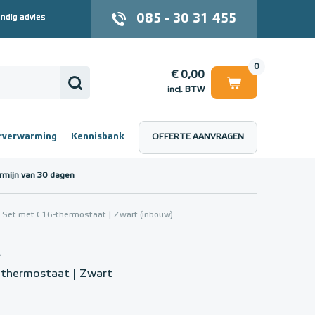
085 - 30 31 455
ndig advies
0
€ 0,00
incl. BTW
rverwarming
Kennisbank
OFFERTE AANVRAGEN
 (incl. BTW)
€ 0,00
rmijn van 30 dagen
 Set met C16-thermostaat | Zwart (inbouw)
t
-thermostaat | Zwart