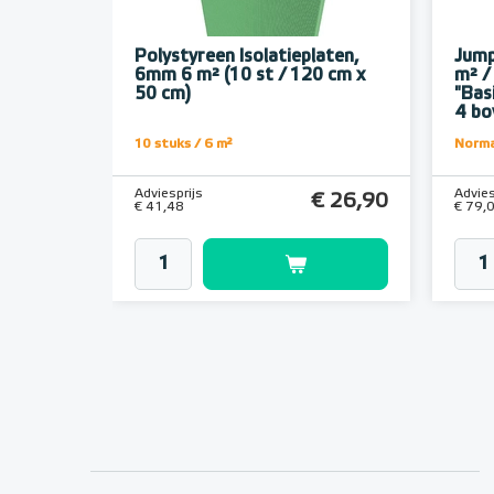
Polystyreen Isolatieplaten,
Jump
6mm 6 m² (10 st / 120 cm x
m² /
50 cm)
"Bas
4 bo
10 stuks / 6 m²
Norma
Adviesprijs
Advies
€ 26,90
€ 41,48
€ 79,