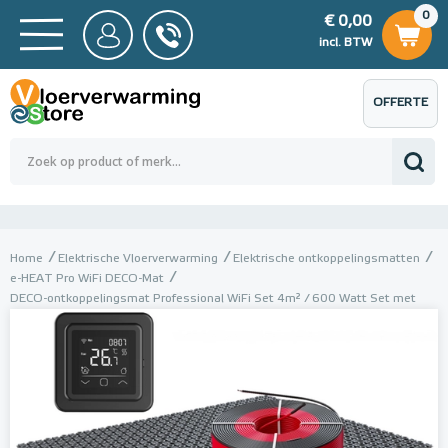
0
€ 0,00
0
€ 0,00
ncl. BTW
incl. BTW
OFFERTE
 0,00
Totaalbedrag (incl. BTW)
€ 0,00
AANVRAGEN
Home
Elektrische Vloerverwarming
Elektrische ontkoppelingsmatten
e-HEAT Pro WiFi DECO-Mat
DECO-ontkoppelingsmat Professional WiFi Set 4m² / 600 Watt Set met
C16-thermostaat | Zwart (inbouw)