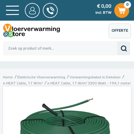
0
€ 0,00
0
€ 0,00
ncl. BTW
incl. BTW
OFFERTE
 0,00
Totaalbedrag (incl. BTW)
€ 0,00
AANVRAGEN
Home
Elektrische Vloerverwarming
Verwarmingskabel in Dekvloer
e-HEAT Cable, 17 W/m¹
e-HEAT Cable, 17 W/m¹ 3300 Watt - 194,1 meter