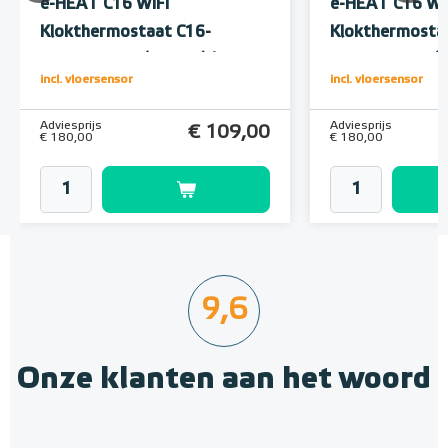
e-HEAT C16 WiFi
e-HEAT C16 Wi
Klokthermostaat C16-
Klokthermosta
thermostaat (inbouw) | RAL
thermostaat (i
incl. vloersensor
incl. vloersensor
9010 Wit
9011 Zwart
Adviesprijs
Adviesprijs
€ 109,00
€ 180,00
€ 180,00
9,6
Onze klanten aan het woord