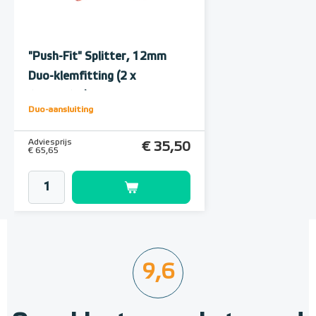
12mm PE-RT Buis 12mm x
1,5mm/100m
"Push-Fit" Splitter, 12mm
12mm x 1,5mm
Duo-klemfitting (2 x
12mm/1,5)
Adviesprijs
€ 58,90
Duo-aansluiting
€ 154,22
Adviesprijs
€ 35,50
€ 65,65
9,6