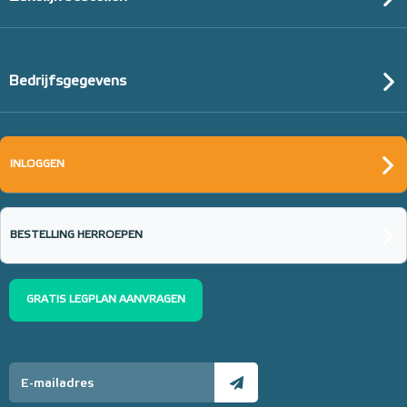
Bedrijfsgegevens
UZIN NC 118 Gips-
reparatiemortel
INLOGGEN
Gipsgebonden vulmassa, zak
Gipsgebonden mortel, 20 kg
20kg
BESTELLING HERROEPEN
Adviesprijs
€ 35,95
€ 65,00
GRATIS LEGPLAN AANVRAGEN