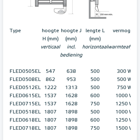
Type
hoogte
hoogte J
lengte L
vermogen
H (mm)
(mm)
(mm)
verticaal
incl.
horizontaal
warmteafgift
bediening
FLED0505EL
547
638
500
300 W
FLED0508EL
862
953
500
500 W
FLED0512EL
1222
1313
500
750 W
FLED0615EL
1537
1628
600
1000 W
FLED0715EL
1537
1628
750
1250 W
FLED0518EL
1807
1898
500
1000 W
FLED0618EL
1807
1898
600
1250 W
FLED0718EL
1807
1898
750
1500 W