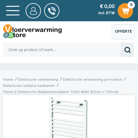
0
€ 0,00
0
€ 0,00
ncl. BTW
incl. BTW
OFFERTE
 0,00
Totaalbedrag (incl. BTW)
€ 0,00
AANVRAGEN
Home
Elektrische verwarming
Elektrische verwarming per ruimte
Elektrische radiator badkamer
Flores E Elektrische Badkamerradiator 1000 Watt (50cm x 190cm)