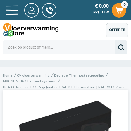
0
€ 0,00
0
€ 0,00
ncl. BTW
incl. BTW
OFFERTE
 0,00
Totaalbedrag (incl. BTW)
€ 0,00
AANVRAGEN
Home
CV-vloerverwarming
Bedrade Thermostaatregeling
MAGNUM H64 bedraad systeem
H64-CC Regelunit CC Regelunit en H64-MT-thermostaat | RAL 9011 Zwart