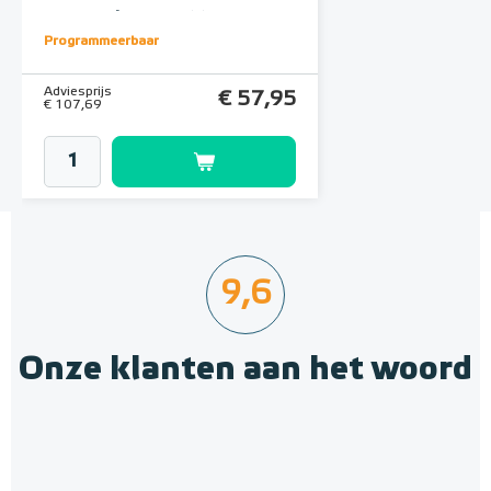
H64-ST | RAL 9011 Zwart
Programmeerbaar
Adviesprijs
€ 57,95
€ 107,69
9,6
Onze klanten aan het woord
H64-ST Klokthermostaat