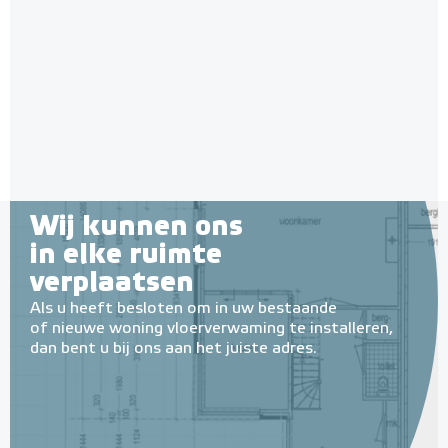
Bedrade ruimtethermostaat,
H64-ST | RAL 9010 Wit
Programmeerbaar
Adviesprijs
€ 57,95
€ 107,69
Wij kunnen ons
in elke ruimte
verplaatsen
Als u heeft besloten om in uw bestaande
of nieuwe woning vloerverwaming te installeren,
dan bent u bij ons aan het juiste adres.