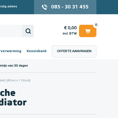
085 - 30 31 455
ndig advies
0
€ 0,00
incl. BTW
rverwarming
Kennisbank
OFFERTE AANVRAGEN
 (incl. BTW)
€ 0,00
rmijn van 30 dagen
Watt (45cm x 116cm)
sche
iator