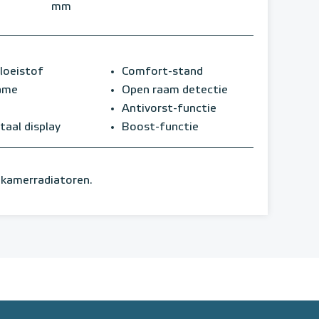
mm
loeistof
Comfort-stand
rame
Open raam detectie
Antivorst-functie
taal display
Boost-functie
dkamerradiatoren.