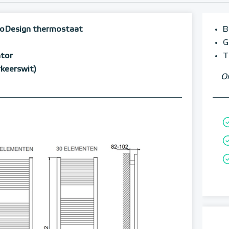
coDesign thermostaat
B
G
ator
T
rkeerswit)
Om