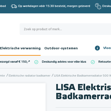
nbod
Op werkdagen vóór 15:30 besteld, morgen geleverd
Desku
0
€ 0,00
Elektrische verwarming
Outdoor-systemen
Vloe
Totaalbedrag
incl. BTW
bezorgd vanaf € 150,-
*
Deskundig advies voor elke klus
Retourte
l. BTW)
€ 0,00
imte
Elektrische radiator badkamer
LISA Elektrische Badkamerradiator 500 
LISA Elektri
Badkamerrad