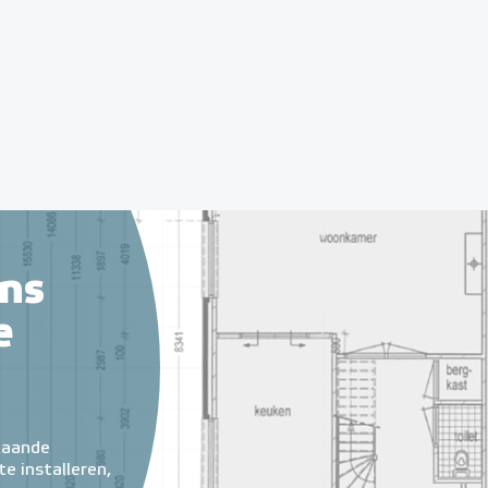
ns
e
taande
e installeren,