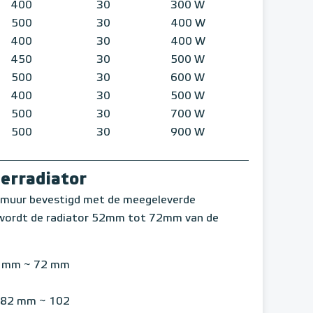
400
30
300 W
500
30
400 W
400
30
400 W
450
30
500 W
500
30
600 W
400
30
500 W
500
30
700 W
500
30
900 W
erradiator
e muur bevestigd met de meegeleverde
 wordt de radiator 52mm tot 72mm van de
 mm ~ 72 mm
82 mm ~ 102