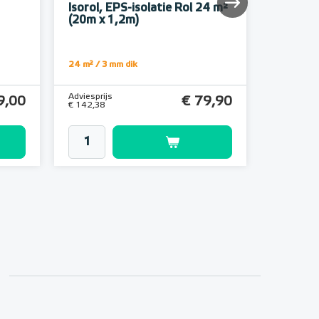
Isorol, EPS-isolatie Rol 24 m²
Alumini
(20m x 1,2m)
24 m² / 3 mm dik
22,5 meter
Adviesprijs
Adviesprijs
9,00
€ 79,90
€ 142,38
€ 9,92