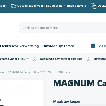
nbod
Op werkdagen vóór 15:30 besteld, morgen geleverd
Desku
0
€ 0,00
Elektrische verwarming
Outdoor-systemen
Vloe
Totaalbedrag
incl. BTW
bezorgd vanaf € 150,-
*
Deskundig advies voor elke klus
Retourte
l. BTW)
€ 0,00
vloer
MAGNUM Cable, 10 W 1900 Watt - 190 meter
MAGNUM Cab
Maak uw keuze