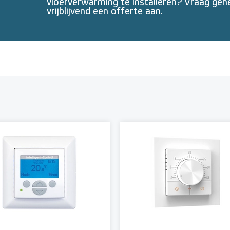
vloerverwarming te installeren? Vraag geh
vrijblijvend een offerte aan.