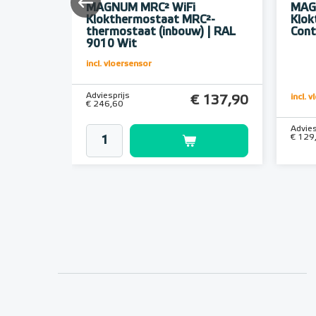
eter
MAGNUM MRC² WiFi
MAG
Klokthermostaat MRC²-
Klok
thermostaat (inbouw) | RAL
Cont
9010 Wit
incl. vloersensor
Adviesprijs
incl. 
€ 17,96
€ 137,90
€ 246,60
Advies
€ 129