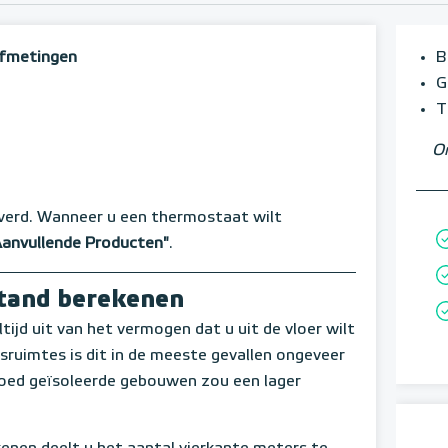
 afmetingen
B
G
T
Om
verd. Wanneer u een thermostaat wilt
Aanvullende Producten"
.
stand berekenen
ltijd uit van het vermogen dat u uit de vloer wilt
jfsruimtes is dit in de meeste gevallen ongeveer
goed geïsoleerde gebouwen zou een lager