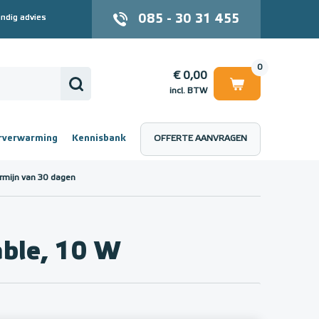
085 - 30 31 455
ndig advies
0
€ 0,00
incl. BTW
rverwarming
Kennisbank
OFFERTE AANVRAGEN
 (incl. BTW)
€ 0,00
rmijn van 30 dagen
le, 10 W