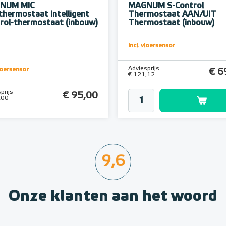
NUM MIC
MAGNUM S-Control
thermostaat Intelligent
Thermostaat AAN/UIT
rol-thermostaat (inbouw)
Thermostaat (inbouw)
incl. vloersensor
Adviesprijs
vloersensor
€ 6
€ 121,12
prijs
€ 95,00
,00
9,6
Onze klanten aan het woord