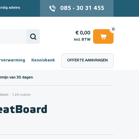
085 - 30 31 455
ndig advies
0
€ 0,00
incl. BTW
rverwarming
Kennisbank
OFFERTE AANVRAGEN
 (incl. BTW)
€ 0,00
rmijn van 30 dagen
Watt - 120 meter
atBoard