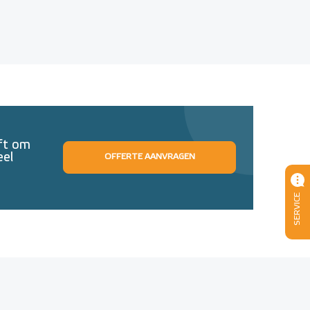
eft om
eel
OFFERTE AANVRAGEN
SERVICE