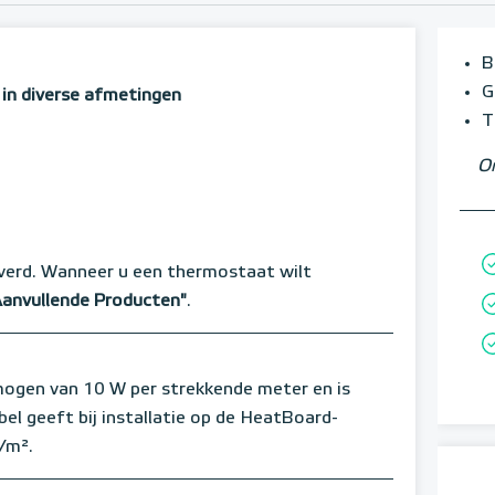
B
G
 in diverse afmetingen
T
Om
verd. Wanneer u een thermostaat wilt
Aanvullende Producten"
.
gen van 10 W per strekkende meter en is
el geeft bij installatie op de HeatBoard-
/m².