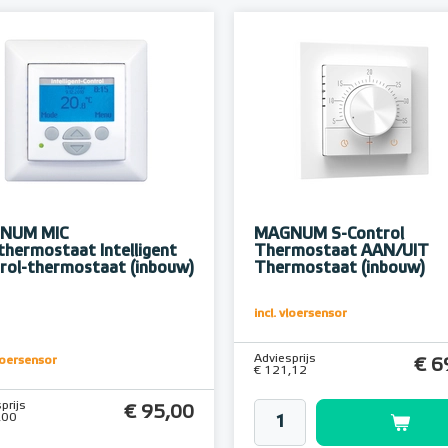
NUM MIC
MAGNUM S-Control
thermostaat Intelligent
Thermostaat AAN/UIT
rol-thermostaat (inbouw)
Thermostaat (inbouw)
incl. vloersensor
Adviesprijs
vloersensor
€ 6
€ 121,12
prijs
€ 95,00
,00