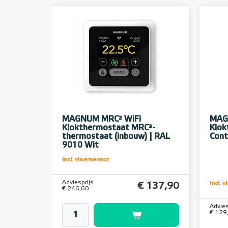
MAGNUM MRC² WiFi
MAG
Klokthermostaat MRC²-
Klok
thermostaat (inbouw) | RAL
Cont
9010 Wit
incl. vloersensor
Adviesprijs
incl. 
€ 137,90
€ 246,60
Advies
€ 129