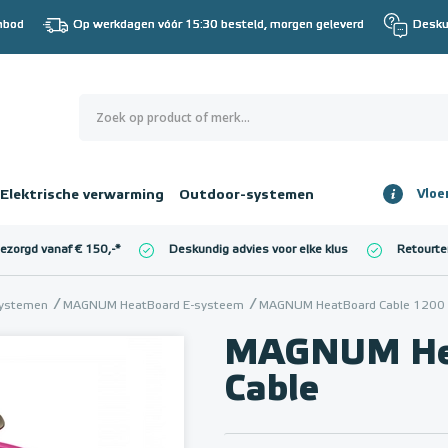
nbod
Op werkdagen vóór 15:30 besteld, morgen geleverd
Desku
0
€ 0,00
Elektrische verwarming
Outdoor-systemen
Vloe
Totaalbedrag
incl. BTW
bezorgd vanaf € 150,-
*
Deskundig advies voor elke klus
Retourte
l. BTW)
€ 0,00
systemen
MAGNUM HeatBoard E-systeem
MAGNUM HeatBoard Cable 1200 
MAGNUM He
Cable