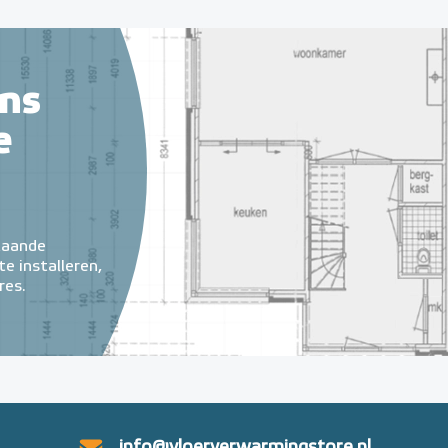
ns
e
taande
e installeren,
res.