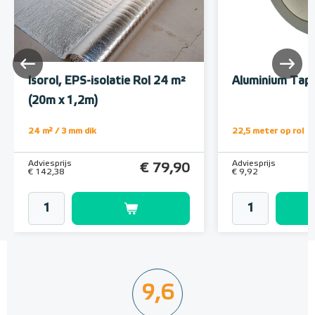
Isorol, EPS-isolatie Rol 24 m²
Aluminium Tape
(20m x 1,2m)
24 m² / 3 mm dik
22,5 meter op rol
Adviesprijs
Adviesprijs
€ 79,90
€ 142,38
€ 9,92
9,6