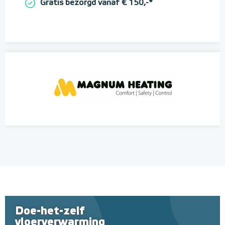
Gratis bezorgd vanaf € 150,-*
Doe-het-zelf
vloerverwarming