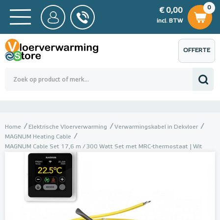
0
€ 0,00
0
€ 0,00
ncl. BTW
incl. BTW
OFFERTE
 0,00
Totaalbedrag (incl. BTW)
€ 0,00
AANVRAGEN
Home
Elektrische Vloerverwarming
Verwarmingskabel in Dekvloer
MAGNUM Heating Cable
MAGNUM Cable Set 17,6 m / 300 Watt Set met MRC-thermostaat | Wit