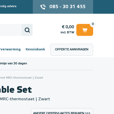
085 - 30 31 455
ndig advies
0
€ 0,00
incl. BTW
rverwarming
Kennisbank
OFFERTE AANVRAGEN
 (incl. BTW)
€ 0,00
rmijn van 30 dagen
met MRC-thermostaat | Zwart
le Set
 MRC-thermostaat | Zwart
ANDERE OPPERVLAKTES BEKIJKEN >>>