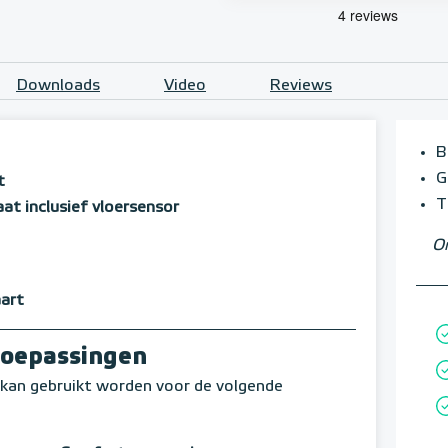
Downloads
Video
Reviews
B
G
t
T
 inclusief vloersensor
Om
aart
toepassingen
an gebruikt worden voor de volgende