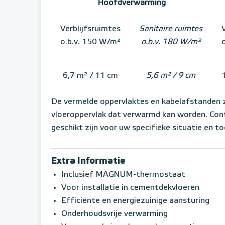
Hoofdverwarming
Verblijfsruimtes
Sanitaire ruimtes
V
o.b.v. 150 W/m²
o.b.v. 180 W/m²
6,7 m² / 11 cm
5,6 m² / 9 cm
De vermelde oppervlaktes en kabelafstanden zi
vloeroppervlak dat verwarmd kan worden. Cont
geschikt zijn voor uw specifieke situatie en t
Extra Informatie
Inclusief MAGNUM-thermostaat
Voor installatie in cementdekvloeren
Efficiënte en energiezuinige aansturing
Onderhoudsvrije verwarming