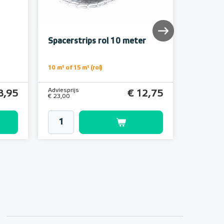
Spacerstrips rol 10 meter
Spacers
10 m¹ of 15 m¹ (rol)
10 m¹ of 15
Adviesprijs
Adviesprijs
8,95
€ 12,75
€ 23,00
€ 32,47