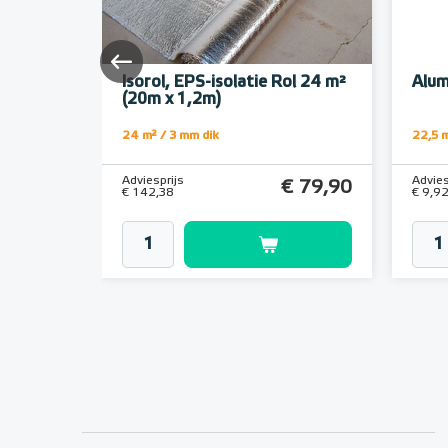
eter
Isorol, EPS-isolatie Rol 24 m²
Alum
(20m x 1,2m)
24 m² / 3 mm dik
22,5 m
Adviesprijs
Advies
€ 17,96
€ 79,90
€ 142,38
€ 9,9