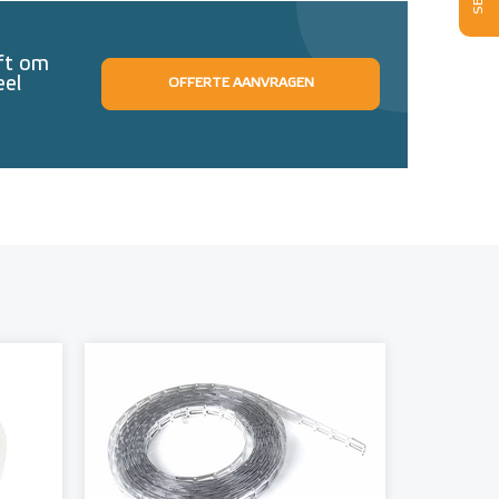
eft om
eel
OFFERTE AANVRAGEN