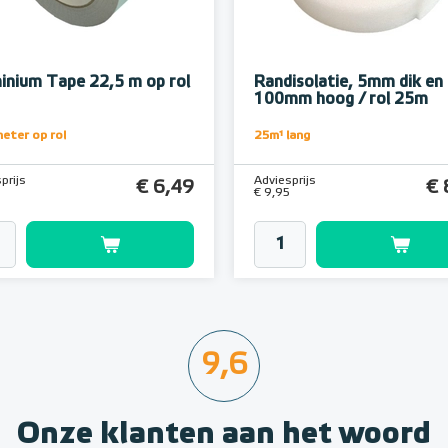
inium Tape 22,5 m op rol
Randisolatie, 5mm dik en
100mm hoog / rol 25m
eter op rol
25m¹ lang
prijs
Adviesprijs
€ 6,49
€ 
2
€ 9,95
9,6
Onze klanten aan het woord