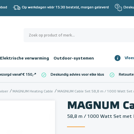
nbod
Op werkdagen vóór 15:30 besteld, morgen geleverd
Desku
0
€ 0,00
Elektrische verwarming
Outdoor-systemen
Vloe
Totaalbedrag
incl. BTW
bezorgd vanaf € 150,-
*
Deskundig advies voor elke klus
Retourte
l. BTW)
€ 0,00
vloer
MAGNUM Heating Cable
MAGNUM Cable Set 58,8 m / 1000 Watt Set 
MAGNUM Cab
58,8 m / 1000 Watt Set met