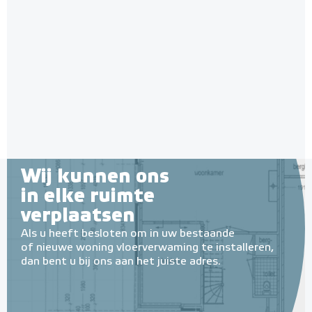
HeatBoard E-isolatieplaten
12mm (per 11 stuks / 5 m²)
11 stuks / 5 m²
Adviesprijs
€ 159,00
€ 270,57
Wij kunnen ons
in elke ruimte
verplaatsen
Als u heeft besloten om in uw bestaande
of nieuwe woning vloerverwaming te installeren,
dan bent u bij ons aan het juiste adres.