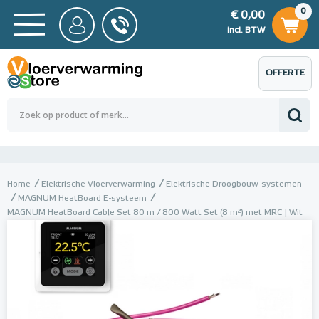
0
€ 0,00
0
€ 0,00
ncl. BTW
incl. BTW
OFFERTE
 0,00
Totaalbedrag (incl. BTW)
€ 0,00
AANVRAGEN
Home
Elektrische Vloerverwarming
Elektrische Droogbouw-systemen
MAGNUM HeatBoard E-systeem
MAGNUM HeatBoard Cable Set 80 m / 800 Watt Set (8 m²) met MRC | Wit