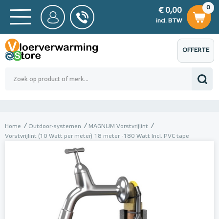
0
€ 0,00
0
€ 0,00
ncl. BTW
incl. BTW
OFFERTE
 0,00
Totaalbedrag (incl. BTW)
€ 0,00
AANVRAGEN
Home
Outdoor-systemen
MAGNUM Vorstvrijlint
Vorstvrijlint (10 Watt per meter) 18 meter -180 Watt Incl. PVC tape