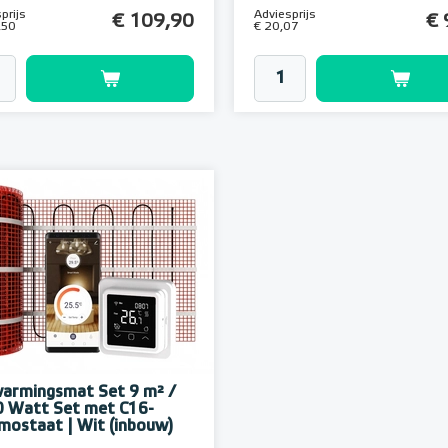
prijs
Adviesprijs
€ 109,90
€ 
,50
€ 20,07
armingsmat Set 9 m² /
 Watt Set met C16-
mostaat | Wit (inbouw)