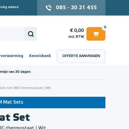
085 - 30 31 455
ndig advies
0
€ 0,00
incl. BTW
rverwarming
Kennisbank
OFFERTE AANVRAGEN
 (incl. BTW)
€ 0,00
rmijn van 30 dagen
et met MRC-thermostaat | Wit
UM Mat Sets
t Set
RC-thermostaat | Wit