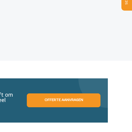
eft om
eel
OFFERTE AANVRAGEN