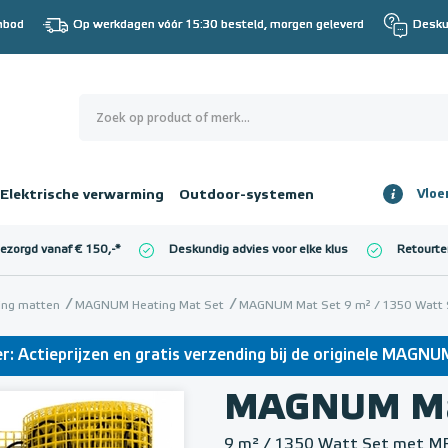
nbod
Op werkdagen vóór 15:30 besteld, morgen geleverd
Desku
0
€ 0,00
Elektrische verwarming
Outdoor-systemen
Vloe
Totaalbedrag
incl. BTW
bezorgd vanaf € 150,-
*
Deskundig advies voor elke klus
Retourte
l. BTW)
€ 0,00
ming matten
MAGNUM Heating Mat Set
MAGNUM Mat Set 9 m² / 1350 Watt S
: Actieprijzen en gratis verzending bij de originele MAGN
MAGNUM Ma
9 m² / 1350 Watt Set met M