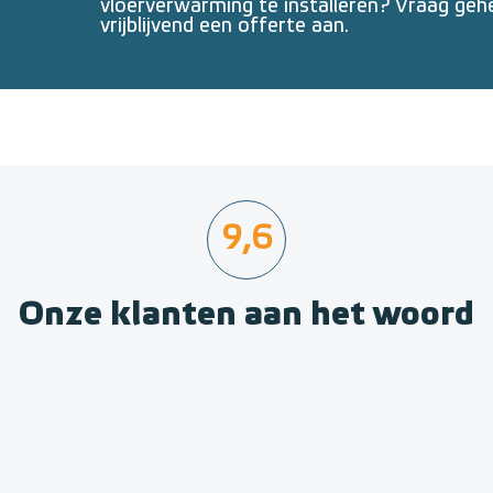
vloerverwarming te installeren? Vraag geh
vrijblijvend een offerte aan.
9,6
Onze klanten aan het woord