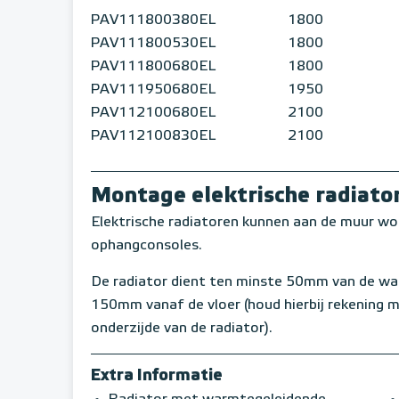
PAV111800380EL
1800
PAV111800530EL
1800
PAV111800680EL
1800
PAV111950680EL
1950
PAV112100680EL
2100
PAV112100830EL
2100
Montage elektrische radiato
Elektrische radiatoren kunnen aan de muur w
ophangconsoles.
De radiator dient ten minste 50mm van de w
150mm vanaf de vloer (houd hierbij rekening 
onderzijde van de radiator).
Extra Informatie