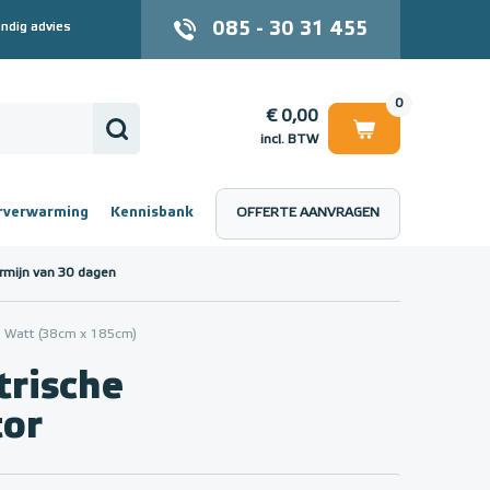
085 - 30 31 455
ndig advies
0
€ 0,00
incl. BTW
rverwarming
Kennisbank
OFFERTE AANVRAGEN
 (incl. BTW)
€ 0,00
rmijn van 30 dagen
50 Watt (38cm x 185cm)
trische
tor