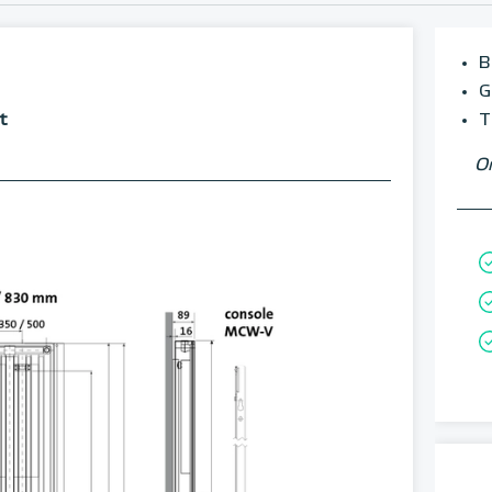
B
G
t
T
Om