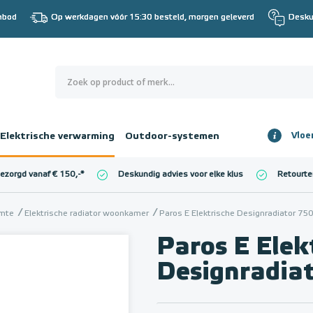
nbod
Op werkdagen vóór 15:30 besteld, morgen geleverd
Desku
0
€ 0,00
Elektrische verwarming
Outdoor-systemen
Vloe
Totaalbedrag
incl. BTW
bezorgd vanaf € 150,-
*
Deskundig advies voor elke klus
Retourte
l. BTW)
€ 0,00
imte
Elektrische radiator woonkamer
Paros E Elektrische Designradiator 7
Paros E Elek
Designradia