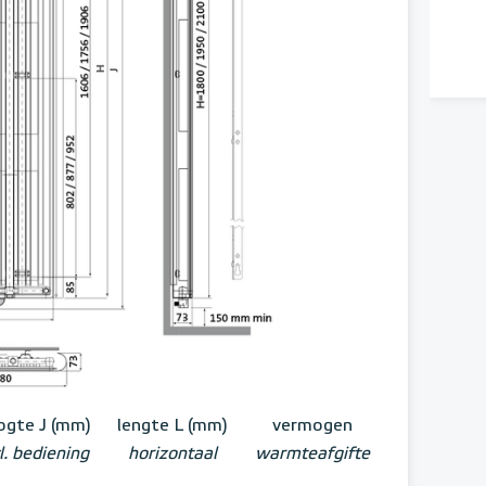
ogte J (mm)
lengte L (mm)
vermogen
l. bediening
horizontaal
warmteafgifte