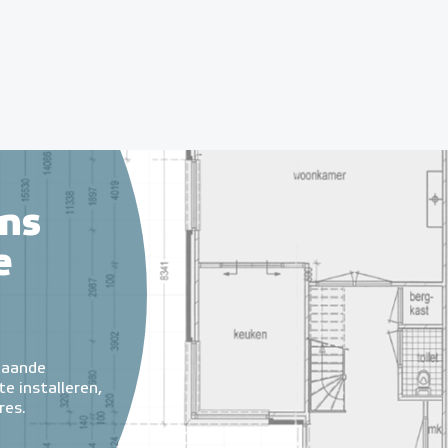
ns
e
taande
e installeren,
res.