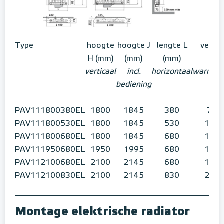
Type
hoogte
hoogte J
lengte L
vermo
H (mm)
(mm)
(mm)
verticaal
incl.
horizontaal
warmtea
bediening
PAV111800380EL
1800
1845
380
750
PAV111800530EL
1800
1845
530
1000
PAV111800680EL
1800
1845
680
1250
PAV111950680EL
1950
1995
680
1500
PAV112100680EL
2100
2145
680
1750
PAV112100830EL
2100
2145
830
2000
Montage elektrische radiator