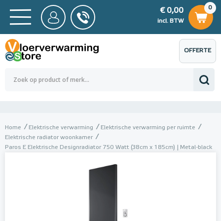
0
€ 0,00
0
€ 0,00
ncl. BTW
incl. BTW
OFFERTE
 0,00
Totaalbedrag (incl. BTW)
€ 0,00
AANVRAGEN
Home
Elektrische verwarming
Elektrische verwarming per ruimte
Elektrische radiator woonkamer
Paros E Elektrische Designradiator 750 Watt (38cm x 185cm) | Metal-black