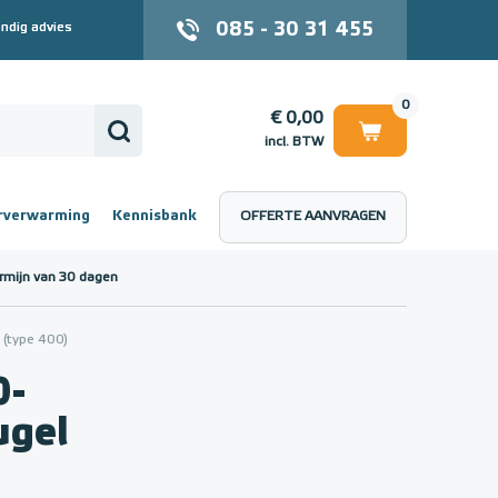
085 - 30 31 455
ndig advies
0
€ 0,00
incl. BTW
rverwarming
Kennisbank
OFFERTE AANVRAGEN
 (incl. BTW)
€ 0,00
rmijn van 30 dagen
(type 400)
0-
ugel