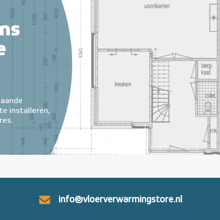
ns
e
taande
e installeren,
res.
info@vloerverwarmingstore.nl