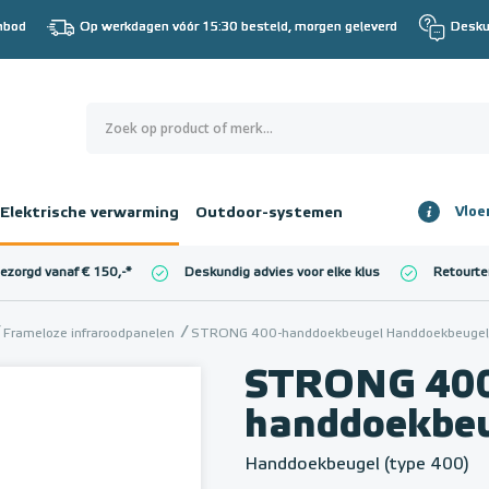
nbod
Op werkdagen vóór 15:30 besteld, morgen geleverd
Desku
0
€ 0,00
Elektrische verwarming
Outdoor-systemen
Vloe
Totaalbedrag
incl. BTW
bezorgd vanaf € 150,-
*
Deskundig advies voor elke klus
Retourte
l. BTW)
€ 0,00
Frameloze infraroodpanelen
STRONG 400-handdoekbeugel Handdoekbeugel 
STRONG 40
handdoekbe
Handdoekbeugel (type 400)