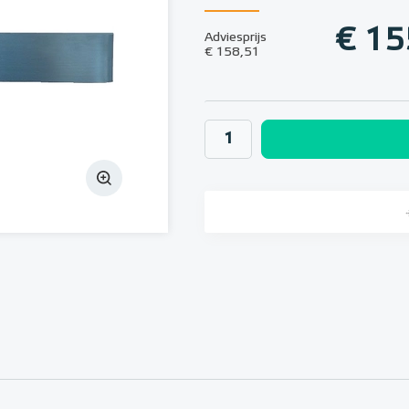
€ 15
Adviesprijs
€ 158,51