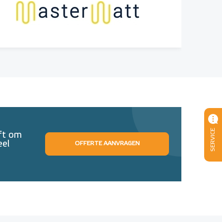
SERVICE
eft om
eel
OFFERTE AANVRAGEN