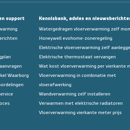
 en support
Kennisbank, advies en nieuwsberichte
rwarming
Watergedragen vloerverwarming zelf mo
erichten
Honeywell evohome-zoneregeling
Elektrische vloerverwarming zelf aanlegg
egplan
Elektrische thermostaat vervangen
 aanvragen
Wat kost vloerverwarming per vierkante 
kel Waarborg
Vloerverwarming in combinatie met
ordelingen
vloerafwerking
ervice
Wandverwarming zelf installeren
oces
Verwarmen met elektrische radiatoren
Vloerverwarming vierkante meter prijs