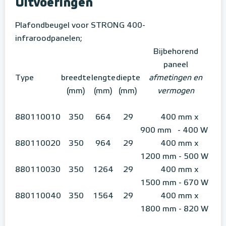
Uitvoeringen
Plafondbeugel voor STRONG 400-
infraroodpanelen;
Bijbehorend
paneel
Type
breedte
lengte
diepte
afmetingen en
(mm)
(mm)
(mm)
vermogen
880110010
350
664
29
400 mm x
900 mm - 400 W
880110020
350
964
29
400 mm x
1200 mm - 500 W
880110030
350
1264
29
400 mm x
1500 mm - 670 W
880110040
350
1564
29
400 mm x
1800 mm - 820 W