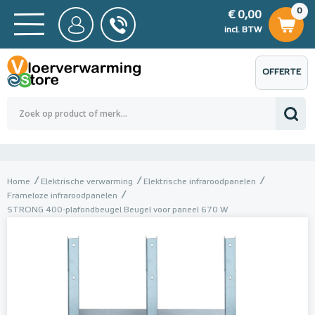
0
€ 0,00
0
€ 0,00
ncl. BTW
incl. BTW
OFFERTE
 0,00
Totaalbedrag (incl. BTW)
€ 0,00
AANVRAGEN
Home
Elektrische verwarming
Elektrische infraroodpanelen
Frameloze infraroodpanelen
STRONG 400-plafondbeugel Beugel voor paneel 670 W